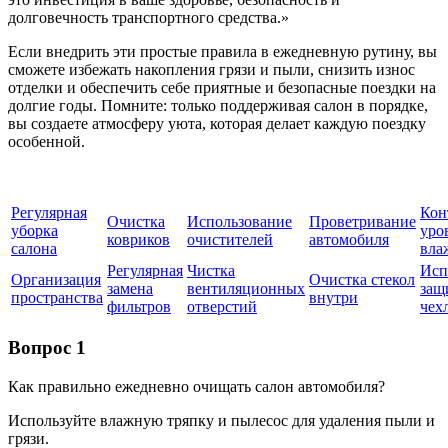
долговечность транспортного средства.»
Если внедрить эти простые правила в ежедневную рутину, вы
сможете избежать накопления грязи и пыли, снизить износ
отделки и обеспечить себе приятные и безопасные поездки на
долгие годы. Помните: только поддерживая салон в порядке,
вы создаете атмосферу уюта, которая делает каждую поездку
особенной.
Регулярная
Кон
Очистка
Использование
Проветривание
уборка
уро
ковриков
очистителей
автомобиля
салона
вла
Регулярная
Чистка
Исп
Организация
Очистка стекол
замена
вентиляционных
защ
пространства
внутри
фильтров
отверстий
чех
Вопрос 1
Как правильно ежедневно очищать салон автомобиля?
Используйте влажную тряпку и пылесос для удаления пыли и
грязи.