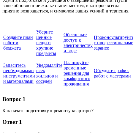
Удачи в подготовке и успешного завершения ремонта! Пусть
ваше обновленное жилье станет местом, в которое всегда
приятно возвращаться, и символом ваших усилий и терпения.
Уберите
Обеспечьте
Создайте план
ценные
Проконсультируйт
доступ к
работ и
вещи и
с профессионалам
электричеству
бюджета
хрупкие
заранее
и воде
предметы
Планируйте
Запаситесь
Уведомляйте
временные
необходимыми
всех
Обсудите график
решения для
инструментами
жильцов и
работ с мастерами
комфортного
и материалами
соседей
проживания
Вопрос 1
Как начать подготовку к ремонту квартиры?
Ответ 1