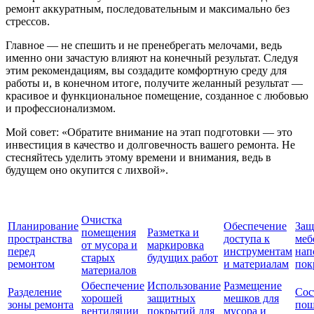
ремонт аккуратным, последовательным и максимально без
стрессов.
Главное — не спешить и не пренебрегать мелочами, ведь
именно они зачастую влияют на конечный результат. Следуя
этим рекомендациям, вы создадите комфортную среду для
работы и, в конечном итоге, получите желанный результат —
красивое и функциональное помещение, созданное с любовью
и профессионализмом.
Мой совет: «Обратите внимание на этап подготовки — это
инвестиция в качество и долговечность вашего ремонта. Не
стесняйтесь уделить этому времени и внимания, ведь в
будущем оно окупится с лихвой».
Очистка
Планирование
Обеспечение
Защ
помещения
Разметка и
пространства
доступа к
меб
от мусора и
маркировка
перед
инструментам
нап
старых
будущих работ
ремонтом
и материалам
пок
материалов
Обеспечение
Использование
Размещение
Разделение
Сос
хорошей
защитных
мешков для
зоны ремонта
пош
вентиляции
покрытий для
мусора и