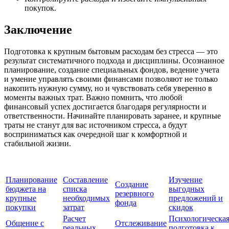
покупок.
Заключение
Подготовка к крупным бытовым расходам без стресса — это
результат систематичного подхода и дисциплины. Осознанное
планирование, создание специальных фондов, ведение учета
и умение управлять своими финансами позволяют не только
накопить нужную сумму, но и чувствовать себя уверенно в
моменты важных трат. Важно помнить, что любой
финансовый успех достигается благодаря регулярности и
ответственности. Начинайте планировать заранее, и крупные
траты не станут для вас источником стресса, а будут
восприниматься как очередной шаг к комфортной и
стабильной жизни.
Планирование
Составление
Изучение
Создание
бюджета на
списка
выгодных
резервного
крупные
необходимых
предложений и
фонда
покупки
затрат
скидок
Расчет
Психологическа
Общение с
Отслеживание
реальных
подготовка к