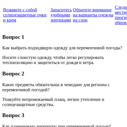
Следи
Возьмите с собой
Запаситесь
Обратите внимание
мест
солнцезащитные очки
удобными
на варианты одежды
прогн
и крем
зонтиками
на слои
обнов
Вопрос 1
Как выбрать подходящую одежду для переменчивой погоды?
Носите слоистую одежду, чтобы легко регулировать
теплоизоляцию и защититься от дождя и ветра.
Вопрос 2
Какие предметы обязательны в чемодане для региона с
переменчивой погодой?
Упакуйте непромокаемый плащ, легкое утепление и
солнцезащитные средства.
Вопрос 3
Как планировать маршруты при переменчивой погоде?