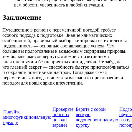
вам обрести уверенность в любой ситуации.
Заключение
Путешествие в регион с переменчивой погодой требует
особого подхода к подготовке. Знание климатических
особенностей, правильный выбор экипировки и техническая
подкованность — основные составляющие успеха. Чем
больше вы подготовлены к возможным сюрпризам природы,
тем больше шансов вернуться домой с позитивными
впечатлениями и без неприятных инцидентов. Не забудьте,
что главный секрет — способность быстро приспосабливаться
и сохранять позитивный настрой. Тогда даже самая
переменчивая погода станет для вас частью приключения и
поводом для новых ярких впечатлений.
Проверьте
Берите с собой
Подго
Пакуйте
прогноз
легкую
обувь
многофункциональную
погоды
водонепроницаемую
разну
одежду
заранее
куртку
погод