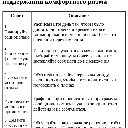
поддержания комфортного ритма
Совет
Описание
Расписывайте день так, чтобы было
1.
достаточно отдыха и времени на все
Планируйте
запланированные мероприятия. Избегайте
рационально
спешки и переутомления.
2.
Если один из участников менее вынослив,
Учитывайте
выбирайте маршруты более легкие и не
физическую
заставляйте себя идти до изнеможения.
подготовку
3.
Обязательно делайте перерывы между
Оставляйте
активностями, чтобы восстановить силы и
место для
поговорить о планах.
отдыха
4.
Графики, карты, навигаторы и программы-
Используйте
сообщники помогут лучше координировать
мобильные
действия и не заблудиться.
приложения
5. Делайте
Обсуждайте каждое важное решение, чтобы
совместные
чувствовать себя частью процесса и избегать