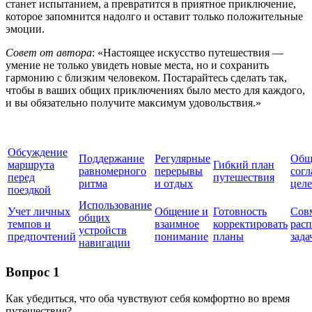
станет испытанием, а превратится в приятное приключение,
которое запомнится надолго и оставит только положительные
эмоции.
Совет от автора
: «Настоящее искусство путешествия —
умение не только увидеть новые места, но и сохранить
гармонию с близким человеком. Постарайтесь сделать так,
чтобы в ваших общих приключениях было место для каждого,
и вы обязательно получите максимум удовольствия.»
Обсуждение
Поддержание
Регулярные
Общ
маршрута
Гибкий план
равномерного
перерывы
согл
перед
путешествия
ритма
и отдых
цел
поездкой
Использование
Учет личных
Общение и
Готовность
Сов
общих
темпов и
взаимное
корректировать
рас
устройств
предпочтений
понимание
планы
зада
навигации
Вопрос 1
Как убедиться, что оба чувствуют себя комфортно во время
путешествия?