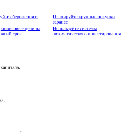
уйте сбережения и
Планируйте крупные покупки
заранее
финансовые цели на
Используйте системы
олгий срок
автоматического инвестирования
 капитала.
на.