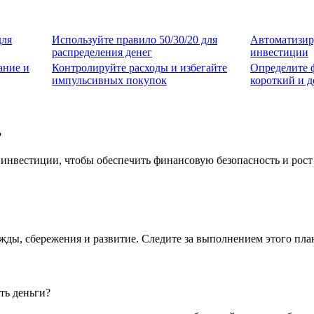
для
Используйте правило 50/30/20 для
Автоматизир
распределения денег
инвестиции
ание и
Контролируйте расходы и избегайте
Определите 
импульсивных покупок
короткий и д
?
инвестиции, чтобы обеспечить финансовую безопасность и рост
ужды, сбережения и развитие. Следите за выполнением этого пла
ть деньги?