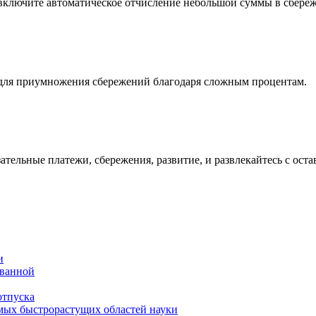
включите автоматическое отчисление небольшой суммы в сбереж
для приумножения сбережений благодаря сложным процентам.
зательные платежи, сбережения, развитие, и развлекайтесь с ост
и
 ванной
отпуска
амых быстрорастущих областей науки