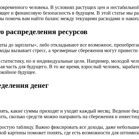
ременного человека. В условиях растущих цен и нестабильной 
оящее и финансовую безопасность в будущем. В этой статье мы 
бы помочь вам найти баланс между текущими расходами и накоп
о распределения ресурсов
аты до зарплаты», либо откладывают все возможное, пренебрега
ходы вызывает стресс, а чрезмерные сбережения могут привести
о статистику, но и индивидуальные цели. Например, молодой че
ая часть для будущего. В то же время, взрослый человек, зараб
окойное будущее.
деления денег
нять, какие суммы приходят и уходят каждый месяц. Ведение б
ить, сколько средств можно направить на сбережения и инвестиц
остую таблицу. Важно фиксировать все доходы, даже небольшие,
ой картины поможет понять, где есть возможности для оптимиз