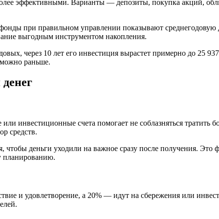
более эффективными. Варианты — депозиты, покупка акций, об
 фонды при правильном управлении показывают среднегодовую д
вание выгодным инструментом накопления.
овых, через 10 лет его инвестиция вырастет примерно до 25 937
 можно раньше.
 денег
е или инвестиционные счета помогает не соблазняться тратить 
ор средств.
 чтобы деньги уходили на важное сразу после получения. Это 
у планированию.
ствие и удовлетворение, а 20% — идут на сбережения или инве
елей.