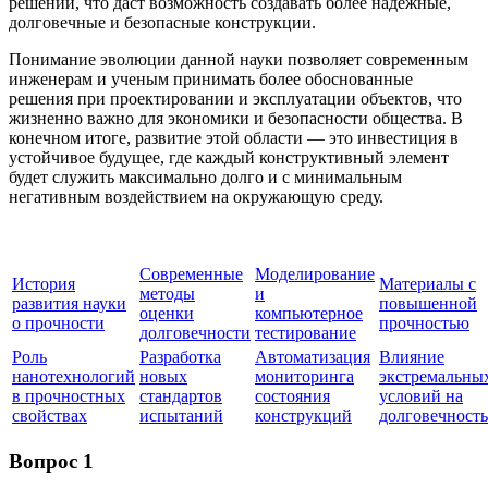
решений, что даст возможность создавать более надежные,
долговечные и безопасные конструкции.
Понимание эволюции данной науки позволяет современным
инженерам и ученым принимать более обоснованные
решения при проектировании и эксплуатации объектов, что
жизненно важно для экономики и безопасности общества. В
конечном итоге, развитие этой области — это инвестиция в
устойчивое будущее, где каждый конструктивный элемент
будет служить максимально долго и с минимальным
негативным воздействием на окружающую среду.
Современные
Моделирование
История
Материалы с
методы
и
развития науки
повышенной
оценки
компьютерное
о прочности
прочностью
долговечности
тестирование
Роль
Разработка
Автоматизация
Влияние
нанотехнологий
новых
мониторинга
экстремальны
в прочностных
стандартов
состояния
условий на
свойствах
испытаний
конструкций
долговечность
Вопрос 1