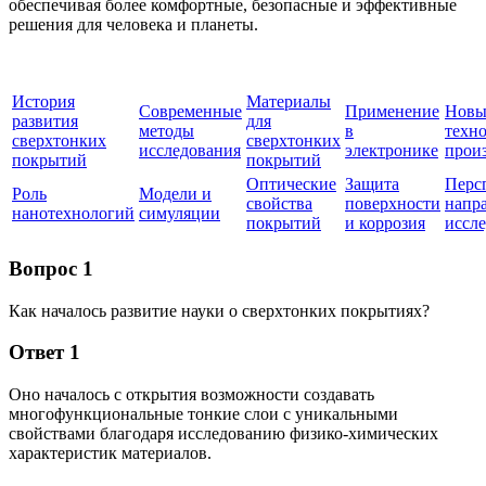
обеспечивая более комфортные, безопасные и эффективные
решения для человека и планеты.
История
Материалы
Современные
Применение
Новы
развития
для
методы
в
техн
сверхтонких
сверхтонких
исследования
электронике
прои
покрытий
покрытий
Оптические
Защита
Перс
Роль
Модели и
свойства
поверхности
напр
нанотехнологий
симуляции
покрытий
и коррозия
иссл
Вопрос 1
Как началось развитие науки о сверхтонких покрытиях?
Ответ 1
Оно началось с открытия возможности создавать
многофункциональные тонкие слои с уникальными
свойствами благодаря исследованию физико-химических
характеристик материалов.