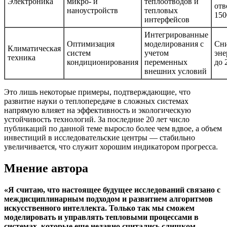
Электроника
микро- и
теплоотводов и
отв
наноустройств
тепловых
150
интерфейсов
Интегрированные
Оптимизация
моделирования с
Сн
Климатическая
систем
учетом
эне
техника
кондиционирования
переменных
до 
внешних условий
Это лишь некоторые примеры, подтверждающие, что
развитие науки о теплопередаче в сложных системах
напрямую влияет на эффективность и экологическую
устойчивость технологий. За последние 20 лет число
публикаций по данной теме выросло более чем вдвое, а объем
инвестиций в исследовательские центры — стабильно
увеличивается, что служит хорошим индикатором прогресса.
Мнение автора
«Я считаю, что настоящее будущее исследований связано с
междисциплинарным подходом и развитием алгоритмов
искусственного интеллекта. Только так мы сможем
моделировать и управлять тепловыми процессами в
системах, которые еще недавно считались слишком