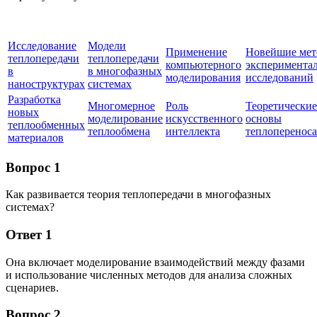
Исследование
Модели
Применение
Новейшие ме
теплопередачи
теплопередачи
компьютерного
эксперимента
в
в многофазных
моделирования
исследований
наноструктурах
системах
Разработка
Многомерное
Роль
Теоретические
новых
моделирование
искусственного
основы
теплообменных
теплообмена
интеллекта
теплопереноса
материалов
Вопрос 1
Как развивается теория теплопередачи в многофазных
системах?
Ответ 1
Она включает моделирование взаимодействий между фазами
и использование численных методов для анализа сложных
сценариев.
Вопрос 2