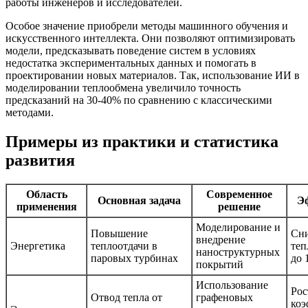
работы инженеров и исследователей.
Особое значение приобрели методы машинного обучения и
искусственного интеллекта. Они позволяют оптимизировать
модели, предсказывать поведение систем в условиях
недостатка экспериментальных данных и помогать в
проектировании новых материалов. Так, использование ИИ в
моделировании теплообмена увеличило точность
предсказаний на 30-40% по сравнению с классическими
методами.
Примеры из практики и статистика
развития
Область
Современное
Основная задача
Э
применения
решение
Моделирование и
Повышение
Сн
внедрение
Энергетика
теплоотдачи в
теп
наноструктурных
паровых турбинах
до 
покрытий
Использование
Рос
Отвод тепла от
графеновых
коэ