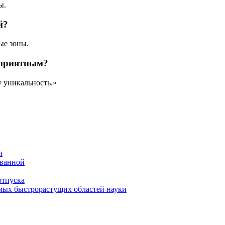
ы.
й?
ые зоны.
 приятным?
 уникальность.»
и
 ванной
отпуска
амых быстрорастущих областей науки