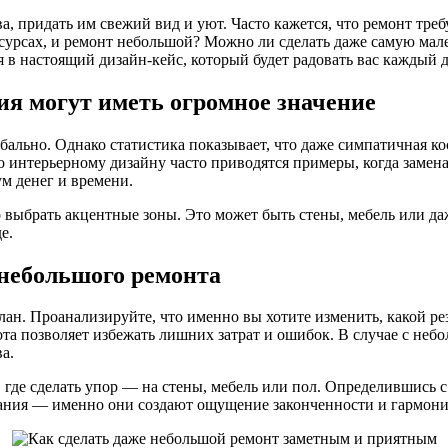
 придать им свежий вид и уют. Часто кажется, что ремонт требу
есурсах, и ремонт небольшой? Можно ли сделать даже самую мал
я в настоящий дизайн-кейс, который будет радовать вас каждый д
ия могут иметь огромное значение
бально. Однако статистика показывает, что даже симпатичная к
о интерьерному дизайну часто приводятся примеры, когда замен
м денег и времени.
о выбрать акцентные зоны. Это может быть стены, мебель или да
е.
 небольшого ремонта
ан. Проанализируйте, что именно вы хотите изменить, какой ре
ота позволяет избежать лишних затрат и ошибок. В случае с неб
а.
 где сделать упор — на стены, мебель или пол. Определившись с
ания — именно они создают ощущение законченности и гармони