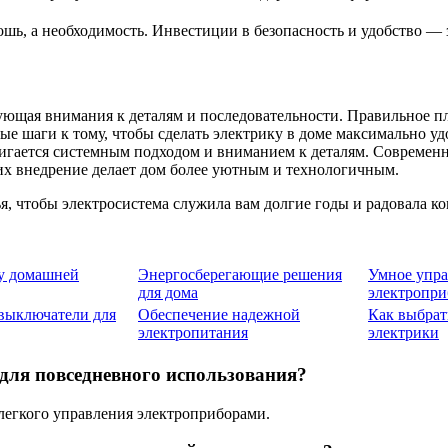
шь, а необходимость. Инвестиции в безопасность и удобство — 
ующая внимания к деталям и последовательности. Правильное п
 шаги к тому, чтобы сделать электрику в доме максимально уд
остигается системным подходом и вниманием к деталям. Соврем
их внедрение делает дом более уютным и технологичным.
я, чтобы электросистема служила вам долгие годы и радовала к
у домашней
Энергосберегающие решения
Умное упра
для дома
электропр
выключатели для
Обеспечение надежной
Как выбрат
электропитания
электрики
для повседневного использования?
легкого управления электроприборами.