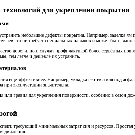
и технологий для укрепления покрытия
ами
транить небольшие дефекты покрытия. Например, заделка ям п
лучаев это не требует специальных навыков и может быть выпо
чество дороги, но и служат профилактикой более серьёзных пов
ы, тем легче и дешевле их устранить.
материалов
ия еще эффективнее. Например, укладка геотекстиля под асфал
за при эксплуатации значительна.
я или гравия для укрепления поверхности, особенно в сезон до
рогой
аспект, требующий минимальных затрат сил и ресурсов. Простая
ля движения.