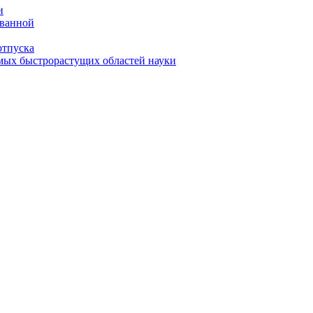
и
 ванной
отпуска
амых быстрорастущих областей науки