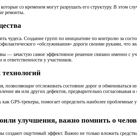
 которые со временем могут разрушать его структуру. В этом сл
ые ремонты.
щества
ть чудеса. Создание групп по инициативе по контролю за сост
рофилактического «обслуживания» дороги своими руками, что зн
вы — зачастую самое эффективное решение связано именно с уча
и и ответственности у участников.
 технологий
я, позволяющие отслеживать состояние дорог и обмениваться 
ение ям или других дефектов, предварительно согласовывая и 
их как GPS-трекеры, помогает определить наиболее проблемные у
тоили улучшения, важно помнить о чело
ы создают ощутимый эффект. Важно не только вложить средства,