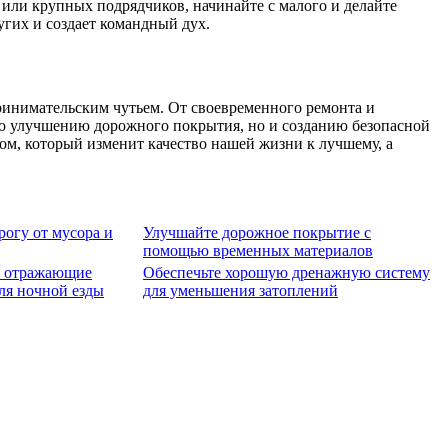
 или крупных подрядчиков, начинайте с малого и делайте
угих и создает командный дух.
принимательским чутьем. От своевременного ремонта и
ько улучшению дорожного покрытия, но и созданию безопасной
ом, который изменит качество нашей жизни к лучшему, а
рогу от мусора и
Улучшайте дорожное покрытие с
помощью временных материалов
е отражающие
Обеспечьте хорошую дренажную систему
ля ночной езды
для уменьшения затоплений