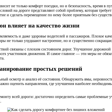
висит не только комфорт поездки, но и безопасность, время в п
ловий на дороге представляют собой проблему, которая требует
тие и сделать перемещение по нему более приятным без сущест
он влияет на качество жизни
омляемость и даже здоровье водителей и пассажиров. Плохое ка
ры не только ухудшают настроение, но и существенно сокращаю
ствий связаны с плохим состоянием дорог. Улучшение дорожно
 всех участников движения. И самое главное — эти меры не обя
та.
ланирование простых решений
ьный осмотр и анализ её состояния. Обнаружить ямы, неровност
важно оценить направления, где улучшения наиболее необходимы
емонту всей дороги: достаточно определить самые проблемные уч
.