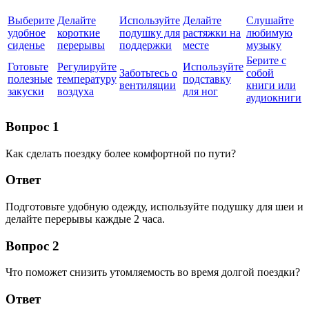
Выберите
Делайте
Используйте
Делайте
Слушайте
удобное
короткие
подушку для
растяжки на
любимую
сиденье
перерывы
поддержки
месте
музыку
Берите с
Готовьте
Регулируйте
Используйте
Заботьтесь о
собой
полезные
температуру
подставку
вентиляции
книги или
закуски
воздуха
для ног
аудиокниги
Вопрос 1
Как сделать поездку более комфортной по пути?
Ответ
Подготовьте удобную одежду, используйте подушку для шеи и
делайте перерывы каждые 2 часа.
Вопрос 2
Что поможет снизить утомляемость во время долгой поездки?
Ответ