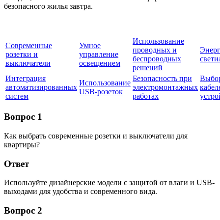
безопасного жилья завтра.
Использование
Современные
Умное
проводных и
Энер
розетки и
управление
беспроводных
свети
выключатели
освещением
решений
Интеграция
Безопасность при
Выбо
Использование
автоматизированных
электромонтажных
кабел
USB-розеток
систем
работах
устро
Вопрос 1
Как выбрать современные розетки и выключатели для
квартиры?
Ответ
Используйте дизайнерские модели с защитой от влаги и USB-
выходами для удобства и современного вида.
Вопрос 2