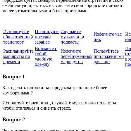
городской суеты. Внедряя перечисленные стратегии в свою
ежедневную практику, вы сделаете свои городские поездки
менее утомительными и более приятными.
Используйте
Планируйте
Слушайте
Избегайте час
Ис
общественный
поездки
музыку или
пик
на
транспорт
заранее
подкасты
Возьмите с
Пл
Распланируйте
Избегайте
Пользуйтесь
собой
от
маршруты по
перегруженных
приложениями
удобную
вр
времени
маршрутов
для карт
одежду
по
Вопрос 1
Как сделать поездки на городском транспорте более
комфортными?
Используйте наушники, слушайте музыку или подкасты,
чтобы отвлечься и снизить стресс.
Вопрос 2
Что помогает снизить утомляемость во время долгих