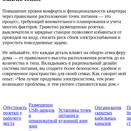
Повышение уровня комфорта и функциональности квартиры
через правильное расположение точек питания — это
процесс, требующий внимательного планирования и учета
многих факторов. Грамотно размещенные розетки,
выключатели и зарядные станции позволяют избавиться от
проводов на виду, снизить риск сбоев электроснабжения и
упростить повседневные задачи.
Не забывайте, что каждая деталь влияет на общую атмосферу
дома — от правильного высоты расположения розеток до их
количества и типа. Вкладываясь в рациональный дизайн
системы питания, вы создаете более безопасное, удобное и
современное пространство для своей семьи. Как говорит мой
опыт: «Чем лучше продумана электросистема, тем реже
возникают проблемы, и тем уютнее становится ваш дом.»
Размещение
Обустроить
Организация
П
USB-зарядок
Установка точек
розетки у
скрытых
б
в
питания в
рабочего
кабельных
з
прикроватной
кухонной зоне
места
каналов
с
зоне