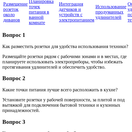
Планировка
Размещение
Интеграция
О
точек
Использование
розеток
датчиков и
у
питания в
продуманных
около
устройств с
п
ванной
удлинителей
диванов
электропитанием
т
комнате
Вопрос 1
Как разместить розетки для удобства использования техники?
Размещайте розетки рядом с рабочими зонами и в местах, где
планируете использовать электроприборы, чтобы избежать
протягивания удлинителей и обеспечить удобство.
Вопрос 2
Какие точки питания лучше всего расположить в кухне?
Установите розетки у рабочей поверхности, за плитой и под
вытяжкой для подключения бытовой техники и кухонных
принадлежностей.
Вопрос 3