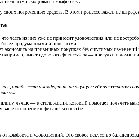
ложительными эмоциями и комфортом.
у своих потраченных средств. В этом процессе важен не штраф, 
та
что часть из них уже не приносит удовольствия или не востребо
я более продуманными и полезными.
ет экономить на привычных покупках без ощутимых изменений в
 например, вместо дорогого фитнес-зала — прогулки и домашни
 так, чтобы жить комфортно, не ощущая себя заложником своих
твием.»
иплину, лучше — в стиль жизни, который помогает получать ма
ся ваше отношение к финансам и к себе.
я от комфорта и удовольствий. Это скорее искусство балансиров