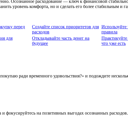
веренно. Осознанное расходование — ключ к финансовой стабиль
анить уровень комфорта, но и сделать его более стабильным и 
купку перед
Создайте список приоритетов для
Используйте 
расходов
правила
ия для
Откладывайте часть денег на
Практикуйте 
будущее
что уже есть
я покупаю ради временного удовольствия?» и подождите нескольк
 и фокусируйтесь на позитивных выгодах осознанных расходов.