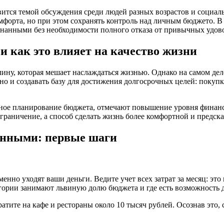
ится темой обсуждения среди людей разных возрастов и социаль
мфорта, но при этом сохранять контроль над личным бюджето. В
знанными без необходимости полного отказа от привычных удово
и как это влияет на качество жизни
ну, которая мешает наслаждаться жизнью. Однако на самом дел
 но и создавать базу для достижения долгосрочных целей: покуп
анное планирование бюджета, отмечают повышение уровня финанс
граничение, а способ сделать жизнь более комфортной и предска
нанными: первые шаги
именно уходят ваши деньги. Ведите учет всех затрат за месяц: 
егории занимают львиную долю бюджета и где есть возможность 
тите на кафе и рестораны около 10 тысяч рублей. Осознав это, 