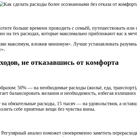
Хотите больше времени проводить с семьёй, путешествовать или
но на тех расходах, которые максимально приближают вас к меч
ыжми максимум, вложив минимум». Лучше устанавливать разумны
у».
одов, не отказавшись от комфорта
разом: 50% — на необходимые расходы (жильё, еда, транспорт),
ет балансировать желания и необходимость, избегая излишних т
 на обязательные расходы, 15 тысяч — на удовольствия, а остав
олить себе приятные вещи без чувства вины.
 Регулярный анализ поможет своевременно заметить перерасходы