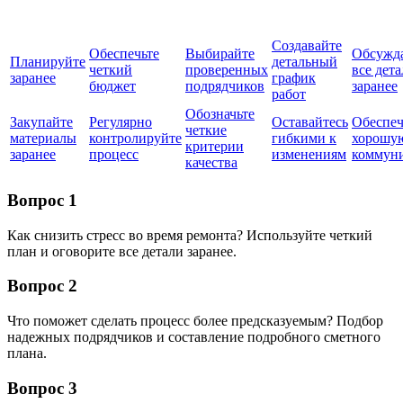
Создавайте
Обеспечьте
Выбирайте
Обсужд
Планируйте
детальный
четкий
проверенных
все дет
заранее
график
бюджет
подрядчиков
заранее
работ
Обозначьте
Закупайте
Регулярно
Оставайтесь
Обеспеч
четкие
материалы
контролируйте
гибкими к
хорошу
критерии
заранее
процесс
изменениям
коммун
качества
Вопрос 1
Как снизить стресс во время ремонта? Используйте четкий
план и оговорите все детали заранее.
Вопрос 2
Что поможет сделать процесс более предсказуемым? Подбор
надежных подрядчиков и составление подробного сметного
плана.
Вопрос 3