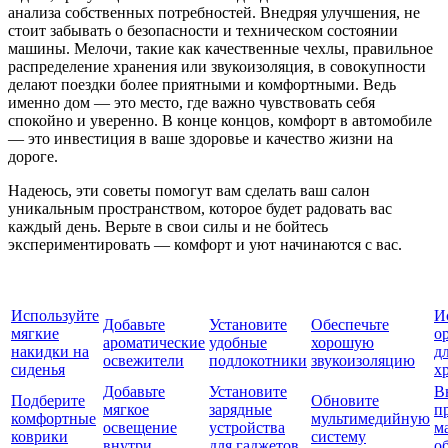
анализа собственных потребностей. Внедряя улучшения, не
стоит забывать о безопасности и техническом состоянии
машины. Мелочи, такие как качественные чехлы, правильное
распределение хранения или звукоизоляция, в совокупности
делают поездки более приятными и комфортными. Ведь
именно дом — это место, где важно чувствовать себя
спокойно и уверенно. В конце концов, комфорт в автомобиле
— это инвестиция в ваше здоровье и качество жизни на
дороге.
Надеюсь, эти советы помогут вам сделать ваш салон
уникальным пространством, которое будет радовать вас
каждый день. Верьте в свои силы и не бойтесь
экспериментировать — комфорт и уют начинаются с вас.
Используйте
И
Добавьте
Установите
Обеспечьте
мягкие
о
ароматические
удобные
хорошую
накидки на
д
освежители
подлокотники
звукоизоляцию
сиденья
х
Добавьте
Установите
В
Подберите
Обновите
мягкое
зарядные
п
комфортные
мультимедийную
освещение
устройства
м
коврики
систему
внутри
для гаджетов
о