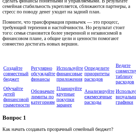
сделать финансы понятными и управляемыми. В результате
семейная стабильность укрепляется, сближаются партнеры, а
стресс по поводу денег уходит на задний план.
Помните, что трансформация привычек — это процесс,
требующий терпения и настойчивости. Но результат стоит
того: семья становится более уверенной и независимой в
финансовом плане, а общие цели и ценности помогают
совместно достигать новых вершин.
Ведите
Создайте
Регулярно
Используйте
Определите
совместн
совместный
обсуждайте
финансовые
приоритеты
таблицу
бюджет
финансы
приложения
расходов
расходов
Обучайте
Планируйте
Обозначьте
Анализируйте
Использу
детей
крупные
лимиты по
ежемесячные
визуальн
финансовой
покупки
категориям
расходы
графики
грамотности
заранее
Вопрос 1
Как начать создавать прозрачный семейный бюджет?