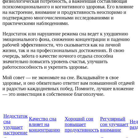
физиологическая потребность, а важнейшая составляющая
психоэмоционального и когнитивного здоровья. Его влияние
на настроение, внимание и продуктивность неоспоримо и
подтверждено многочисленными исследованиями и
практическими наблюдениями.
Недостаток или нарушение режима сна ведет к ухудшению
эмоционального фона, снижению концентрации и падению
рабочей эффективности, что сказывается как на личной
жизни, так и на профессиональных достижениях. В свою
очередь, забота о качестве ночного отдыха способна
значительно повысить уровень счастья, улучшить
работоспособность и укрепить здоровье.
Мой совет — не экономьте на сне. Вкладывайте в свое
здоровье, и оно обязательно ответит вам повышенной отдачей
и радостью каждодневных побед. Помните, лучшее вложение
— это инвестиция в собственное благополучие.
Недостаток
Качество сна
Хороший сон
Регулярный
сна
Нед
влияет на
повышает
сон улучшает
ухудшает
раз
концентрацию
продуктивность
внимание
настроение