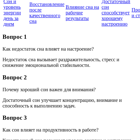
Сон и
Достаточный
Восстановление
уровень
Влияние сна на
сон
после
Про
энергии
рабочие
способствует
качественного
и с
день за
результаты
хорошему
сна
днем
настроению
Вопрос 1
Как недостаток сна влияет на настроение?
Недостаток сна вызывает раздражительность, стресс и
снижение эмоциональной стабильности.
Вопрос 2
Почему хороший сон важен для внимания?
Достаточный сон улучшает концентрацию, внимание и
способность к выполнению задач.
Вопрос 3
Как сон влияет на продуктивность в работе?