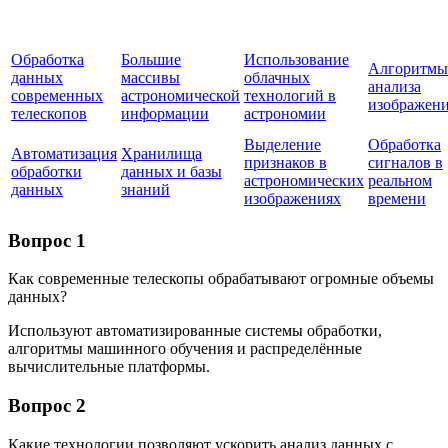
Обработка
Большие
Использование
Алгоритмы
данных
массивы
облачных
анализа
современных
астрономической
технологий в
изображен
телескопов
информации
астрономии
Выделение
Обработка
Автоматизация
Хранилища
признаков в
сигналов в
обработки
данных и базы
астрономических
реальном
данных
знаний
изображениях
времени
Вопрос 1
Как современные телескопы обрабатывают огромные объемы
данных?
Используют автоматизированные системы обработки,
алгоритмы машинного обучения и распределённые
вычислительные платформы.
Вопрос 2
Какие технологии позволяют ускорить анализ данных с