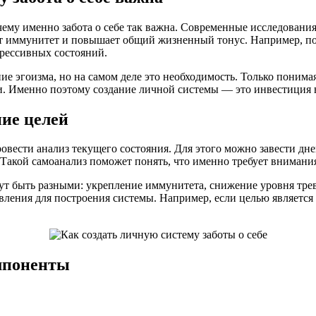
чему именно забота о себе так важна. Современные исследовани
ет иммунитет и повышает общий жизненный тонус. Например, по
прессивных состояний.
ние эгоизма, но на самом деле это необходимость. Только понима
Именно поэтому создание личной системы — это инвестиция в с
ние целей
провести анализ текущего состояния. Для этого можно завести дн
. Такой самоанализ поможет понять, что именно требует внимани
ут быть разными: укрепление иммунитета, снижение уровня трев
вления для построения системы. Например, если целью являетс
мпоненты