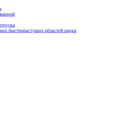
и
 ванной
отпуска
амых быстрорастущих областей науки