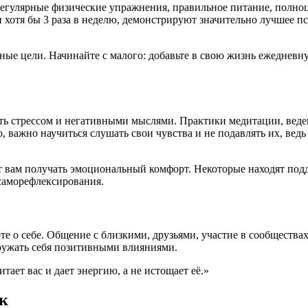
Регулярные физические упражнения, правильное питание, полно
 хотя бы 3 раза в неделю, демонстрируют значительно лучшее 
вные цели. Начинайте с малого: добавьте в свою жизнь ежеднев
ть стрессом и негативными мыслями. Практики медитации, веде
 важно научиться слушать свои чувства и не подавлять их, вед
т вам получать эмоциональный комфорт. Некоторые находят подд
 саморефлексирования.
е о себе. Общение с близкими, друзьями, участие в сообщества
ружать себя позитивными влияниями.
тает вас и дает энергию, а не истощает её.»
к