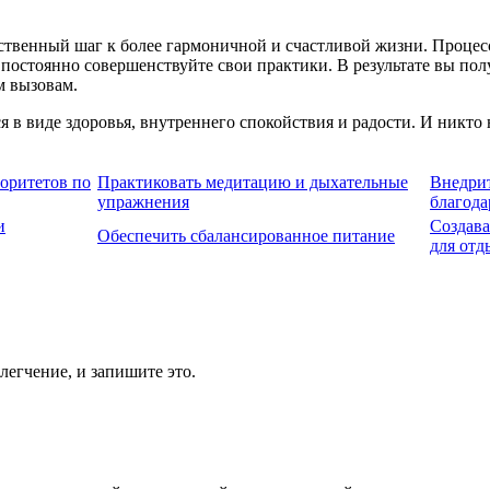
твенный шаг к более гармоничной и счастливой жизни. Процесс 
постоянно совершенствуйте свои практики. В результате вы пол
м вызовам.
я в виде здоровья, внутреннего спокойствия и радости. И никто н
оритетов по
Практиковать медитацию и дыхательные
Внедри
упражнения
благода
и
Создава
Обеспечить сбалансированное питание
для отд
легчение, и запишите это.