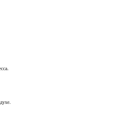
сса.
духе.