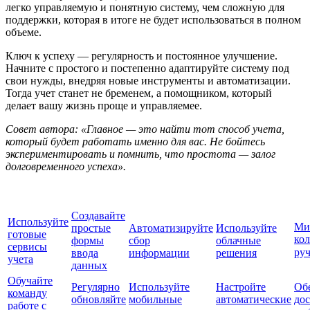
легко управляемую и понятную систему, чем сложную для
поддержки, которая в итоге не будет использоваться в полном
объеме.
Ключ к успеху — регулярность и постоянное улучшение.
Начните с простого и постепенно адаптируйте систему под
свои нужды, внедряя новые инструменты и автоматизации.
Тогда учет станет не бременем, а помощником, который
делает вашу жизнь проще и управляемее.
Совет автора: «Главное — это найти тот способ учета,
который будет работать именно для вас. Не бойтесь
экспериментировать и помнить, что простота — залог
долговременного успеха».
Создавайте
Используйте
Ми
простые
Автоматизируйте
Используйте
готовые
ко
формы
сбор
облачные
сервисы
ру
ввода
информации
решения
учета
данных
Обучайте
Регулярно
Используйте
Настройте
Об
команду
обновляйте
мобильные
автоматические
дос
работе с