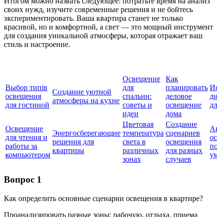
Итогом можно назвать следующее: потратьте время на анализ
своих нужд, изучите современные решения и не бойтесь
экспериментировать. Ваша квартира станет не только
красивой, но и комфортной, а свет — это мощный инструмент
для создания уникальной атмосферы, которая отражает ваш
стиль и настроение.
Освещение
Как
Выбор типів
для
планировать
И
Создание уютной
освещения
спальни:
деловое
д
атмосферы на кухне
для гостиной
советы и
освещение
дл
идеи
дома
Цветовая
Создание
Освещение
А
Энергосберегающие
температура
сценариев
для чтения и
о
решения для
света в
освещения
работы за
п
квартиры
различных
для разных
компьютером
у
зонах
случаев
Вопрос 1
Как определить основные сценарии освещения в квартире?
Проанализировать разные зоны: рабочую, отдыха, приема