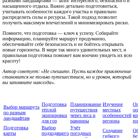
разными ландшафтами — залог интересного, безопасного и
насыщенного отдыха. Важно детально подготовиться,
учитывать особенности каждого участка и правильно
распределить силы и ресурсы. Такой подход позволит
получить максимум впечатлений и минимизировать риски.
Помните, что подготовка — ключ к успеху. Собирайте
информацию, планируйте маршрут продуманно,
обеспечивайте себе безопасность и не бойтесь открывать
новые горизонты. В мире так много удивительных мест, и
правильная подготовка поможет вам воочию увидеть их всю
красоту!
Автор советует: «Не спешите. Пусть каждое приключение
становится не только путешествием, но и уроком, который
вы запомните навсегда».
Подготовка
Планирование
Изучение
Оп
Выбор маршрута
тёплой
путешествия
местных
оп
по разным
экипировки
через леса и
особенностей
вр
ландшафтам
для гор
равнины
региона
по
Подготовка
Выбор
Учёт
Создание
Об
карты
подходящего
погодных
гибкого
бе