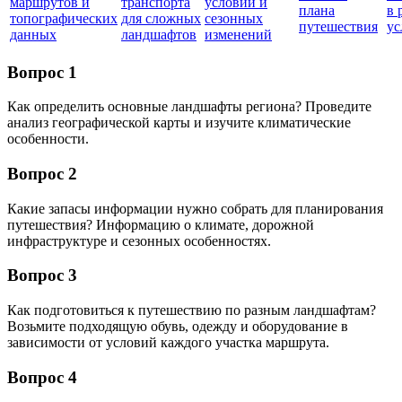
маршрутов и
транспорта
условий и
плана
в 
топографических
для сложных
сезонных
путешествия
ус
данных
ландшафтов
изменений
Вопрос 1
Как определить основные ландшафты региона? Проведите
анализ географической карты и изучите климатические
особенности.
Вопрос 2
Какие запасы информации нужно собрать для планирования
путешествия? Информацию о климате, дорожной
инфраструктуре и сезонных особенностях.
Вопрос 3
Как подготовиться к путешествию по разным ландшафтам?
Возьмите подходящую обувь, одежду и оборудование в
зависимости от условий каждого участка маршрута.
Вопрос 4