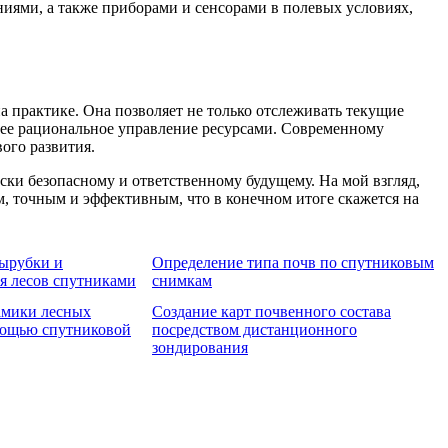
иями, а также приборами и сенсорами в полевых условиях,
 практике. Она позволяет не только отслеживать текущие
олее рациональное управление ресурсами. Современному
ого развития.
ки безопасному и ответственному будущему. На мой взгляд,
, точным и эффективным, что в конечном итоге скажется на
ырубки и
Определение типа почв по спутниковым
я лесов спутниками
снимкам
амики лесных
Создание карт почвенного состава
мощью спутниковой
посредством дистанционного
зондирования