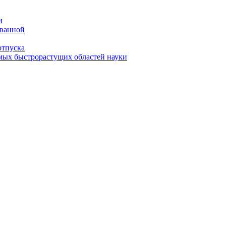
и
 ванной
отпуска
амых быстрорастущих областей науки