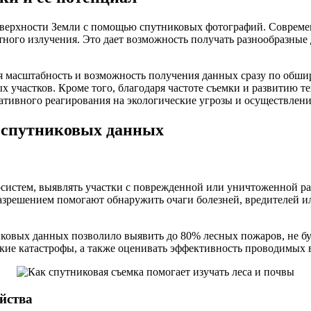
оверхности Земли с помощью спутниковых фотографий. Соврем
ого излучения. Это дает возможность получать разнообразные д
я масштабность и возможность получения данных сразу по обш
 участков. Кроме того, благодаря частоте съемки и развитию т
ативного реагирования на экологические угрозы и осуществлен
 спутниковых данных
осистем, выявлять участки с поврежденной или уничтоженной ра
зрешением помогают обнаружить очаги болезней, вредителей ил
иковых данных позволило выявить до 80% лесных пожаров, не 
ские катастрофы, а также оценивать эффективность проводимых 
йства