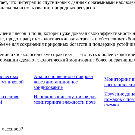
тает, что интеграция спутниковых данных с наземными наблюден
иональном использовании природных ресурсов.
ения лесов и почв, который уже доказал свою эффективность на
тие, предотвращать экологические катастрофы и обеспечивать б
бъеме для сохранения природных богатств и поддержки устойчив
ие их в экологическую практику — это путь к более экологичес
формации сделают экологический мониторинг более оперативным
в лесных
Анализ почвенного покрова
Мониторинг в
спутниковой
через дистанционное
восстановлени
зондирование
Изучение дин
на основе
Использование спутников для
пожаров с по
й
мониторинга влажности почв
съемки
х массивов?