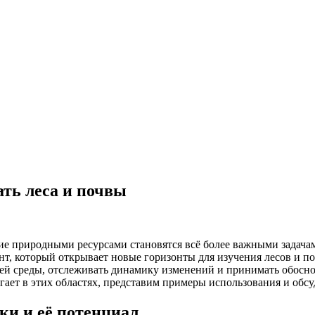
ать леса и почвы
ние природными ресурсами становятся всё более важными задач
т, который открывает новые горизонты для изучения лесов и по
ей среды, отслеживать динамику изменений и принимать обосно
огает в этих областях, представим примеры использования и обс
и и её потенциал