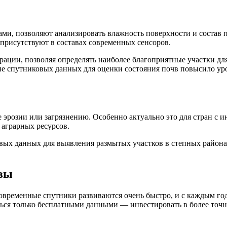
ми, позволяют анализировать влажность поверхности и состав
присутствуют в составах современных сенсоров.
рации, позволяя определять наиболее благоприятные участки для
ние спутниковых данных для оценки состояния почв повысило уро
 эрозии или загрязнению. Особенно актуально это для стран с 
 аграрных ресурсов.
х данных для выявления размытых участков в степных районах 
ивы
Современные спутники развиваются очень быстро, и с каждым г
ться только бесплатными данными — инвестировать в более точ