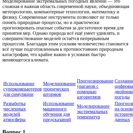
Моделирование экстремальных погодных явлений — это
сложная и важная область современной науки, объединяющая
метеорологию, компьютерные технологии, математику и
физику. Современные инструменты позволяют не только
понять природные процессы, но и практически
прогнозировать опасные события за достаточное время для
принятия мер. Однако природа всё ещё умеет удивлять, и
совершенствование моделей остаётся непрерывным
процессом. Благодаря этим усилиям человечество становится
всё лучше подготовленным к противостоянию природным
катастрофам, что крайне важно в условиях быстро
меняющегося климата.
Прогнозирование
Создани
Использование
Моделирование
ураганов с
цифров
суперкомпьютеров
тропических
помощью
двойник
для симуляции
штормов
алгоритмов
погоды
Разработка
Использование
Прогноз
Моделирование
численных
машинного
на основ
экстремальных
моделей
обучения для
историч
температур
атмосферы
предсказаний
данных
Вопрос 1