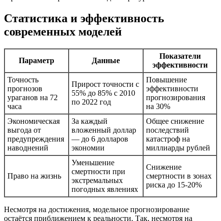
Статистика и эффективность
современных моделей
Показатели
Параметр
Данные
эффективности
Точность
Повышение
Прирост точности с
прогнозов
эффективности
55% до 85% с 2010
ураганов на 72
прогнозирования
по 2022 год
часа
на 30%
Экономическая
За каждый
Общее снижение
выгода от
вложенный доллар
последствий
предупреждения
— до 6 долларов
катастроф на
наводнений
экономии
миллиарды рублей
Уменьшение
Снижение
смертности при
Право на жизнь
смертности в зонах
экстремальных
риска до 15-20%
погодных явлениях
Несмотря на достижения, модельное прогнозирование
остаётся приближением к реальности. Так, несмотря на