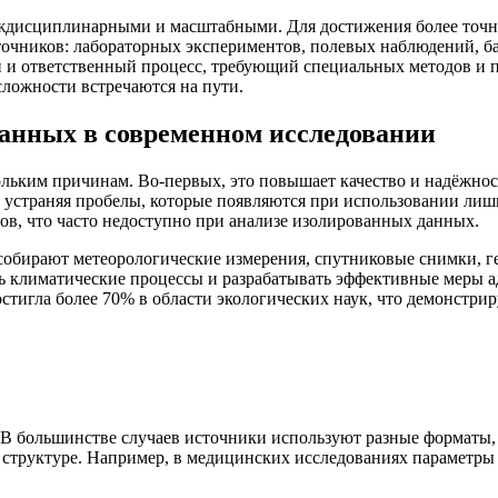
еждисциплинарными и масштабными. Для достижения более точны
чников: лабораторных экспериментов, полевых наблюдений, ба
и ответственный процесс, требующий специальных методов и по
сложности встречаются на пути.
анных в современном исследовании
ольким причинам. Во-первых, это повышает качество и надёжно
, устраняя пробелы, которые появляются при использовании ли
ов, что часто недоступно при анализе изолированных данных.
собирают метеорологические измерения, спутниковые снимки, г
 климатические процессы и разрабатывать эффективные меры ада
игла более 70% в области экологических наук, что демонстриру
В большинстве случаев источники используют разные форматы,
структуре. Например, в медицинских исследованиях параметры 