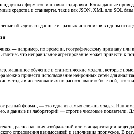
стандартных форматов и правил кодировки. Когда данные приве
мные средства и стандарты, такие как JSON, XML или SQL баз
ия
внях — например, по времени, географическому признаку или ка
Отметим, что неправильное агрегирование может привести к по
р, машинное обучение и статистические модели, которые помо
ера можно привести использование нейронных сетей для анали
ие методы в исследованиях по распознаванию болезней, что зн
т разный формат, — это одна из самых сложных задач. Наприме
ео, а данные из лабораторий — строгие числовые показатели. 
екста, распознавания изображений или стандартизации видеода
кого определения взаимосвязей и заполнения пропусков. В резу