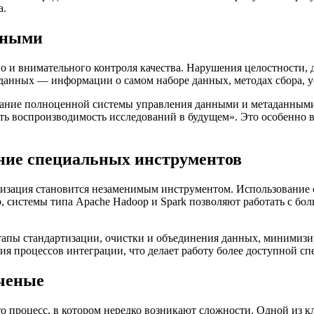
а.
нными
но и внимательного контроля качества. Нарушения целостности,
аданных — информации о самом наборе данных, методах сбора, у
оздание полноценной системы управления данными и метаданны
чить воспроизводимость исследований в будущем». Это особенно
ание специальных инструментов
тизация становится незаменимым инструментом. Использование
, системы типа Apache Hadoop и Spark позволяют работать с бо
тапы стандартизации, очистки и объединения данных, минимизи
 процессов интеграции, что делает работу более доступной сп
ученые
 процесс, в котором нередко возникают сложности. Одной из к