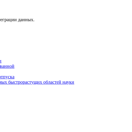
теграции данных.
и
 ванной
отпуска
амых быстрорастущих областей науки