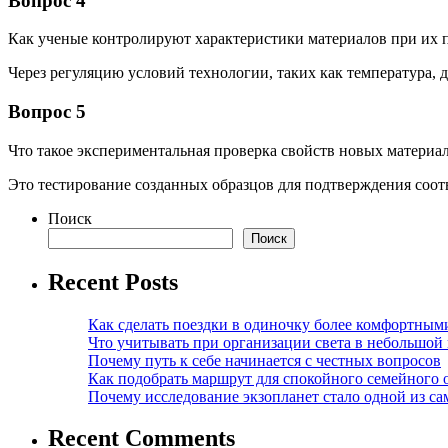
Вопрос 4
Как ученые контролируют характеристики материалов при их 
Через регуляцию условий технологии, таких как температура, 
Вопрос 5
Что такое экспериментальная проверка свойств новых материа
Это тестирование созданных образцов для подтверждения соот
Поиск
Поиск
Recent Posts
Как сделать поездки в одиночку более комфортным
Что учитывать при организации света в небольшой
Почему путь к себе начинается с честных вопросов
Как подобрать маршрут для спокойного семейного 
Почему исследование экзопланет стало одной из с
Recent Comments