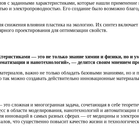
ов с заданными характеристиками, которые нашли применение 
тью и электропроводностью. Его создание было возможно благо
я снижения влияния пластика на экологию. Их синтез включае
лярного проектирования для оптимизации свойств.
еристиками — это не только знание химии и физики, но и у
томатизации и нанотехнологий», — делится своим мнением пр
 материалов, важно не только обладать базовыми знаниями, но и
о так можно создавать действительно инновационные материал
это сложная и многогранная задача, сочетающая в себе теорети
с в области моделирования, нанотехнологий и автоматизации по
я инноваций в самых разных сферах — от медицины и электрон
алов, что существенно повысит качество жизни и технологическ