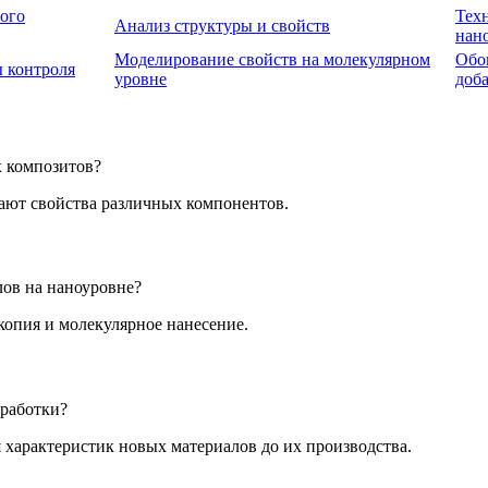
ого
Тех
Анализ структуры и свойств
нан
Моделирование свойств на молекулярном
Обо
 контроля
уровне
доб
х композитов?
чают свойства различных компонентов.
лов на наноуровне?
копия и молекулярное нанесение.
зработки?
характеристик новых материалов до их производства.