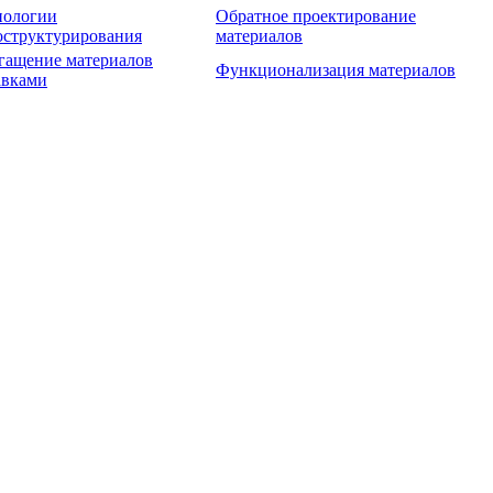
нологии
Обратное проектирование
оструктурирования
материалов
гащение материалов
Функционализация материалов
авками