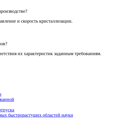
производстве?
давление и скорость кристаллизации.
лов?
ветствия их характеристик заданным требованиям.
и
 ванной
отпуска
амых быстрорастущих областей науки