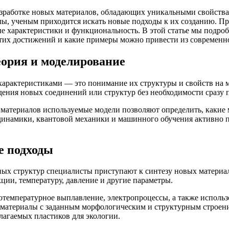
азработке новых материалов, обладающих уникальными свойствам
ы, ученым приходится искать новые подходы к их созданию. Пр
е характеристики и функциональность. В этой статье мы подроб
этих достижений и какие примеры можно привести из современн
еория и моделирование
характеристиками — это понимание их структуры и свойств на
дения новых соединений или структур без необходимости сразу
 материалов используемые модели позволяют определить, какие
динамики, квантовой механики и машинного обучения активно п
е подходы
ых структур специалисты приступают к синтезу новых материал
ции, температуру, давление и другие параметры.
температурное выплавление, электропроцессы, а также использ
ь материалы с заданным морфологическим и структурным строен
лагаемых пластиков для экологии.