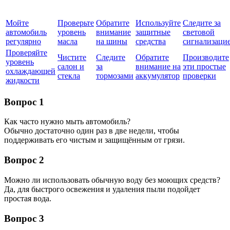
Мойте
Проверьте
Обратите
Используйте
Следите за
автомобиль
уровень
внимание
защитные
световой
регулярно
масла
на шины
средства
сигнализаци
Проверяйте
Чистите
Следите
Обратите
Производите
уровень
салон и
за
внимание на
эти простые
охлаждающей
стекла
тормозами
аккумулятор
проверки
жидкости
Вопрос 1
Как часто нужно мыть автомобиль?
Обычно достаточно один раз в две недели, чтобы
поддерживать его чистым и защищённым от грязи.
Вопрос 2
Можно ли использовать обычную воду без моющих средств?
Да, для быстрого освежения и удаления пыли подойдет
простая вода.
Вопрос 3