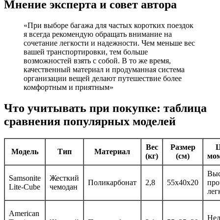
Мнение эксперта и совет автора
«При выборе багажа для частых коротких поездок
я всегда рекомендую обращать внимание на
сочетание легкости и надежности. Чем меньше вес
вашей транспортировки, тем больше
возможностей взять с собой. В то же время,
качественный материал и продуманная система
организации вещей делают путешествие более
комфортным и приятным»
Что учитывать при покупке: таблица
сравнения популярных моделей
Вес
Размер
Ц
Модель
Тип
Материал
(кг)
(см)
мом
Выс
Samsonite
Жесткий
Поликарбонат
2,8
55x40x20
про
Lite-Cube
чемодан
лег
American
Нед