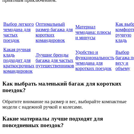
приятным приключением.
Выбор легкого
Оптимальный
Как выб
Материал
чемодана для
размер багажа для
комфорт
чемодана: плюсы
частых
коротких
ручную
и минусы
поездок
командировок
кладь
Какая ручная
Удобство и
Выбор
кладь
Лучшие бренды
функциональность
багажа п
подходит для
багажа для частых
чемодана для
весу и
краткосрочных
путешественников
коротких поездок
объему
командировок
Как выбрать маленький багаж для коротких
поездок?
Обратите внимание на размер и вес, выбирайте компактные
модели с надежной ручкой и колесами.
Какие материалы лучше подходят для
повседневных поездок?