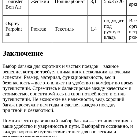
Tourister
Жесткий
Поликарбонат
3,1
55x35x20
ярк
Bon Air
подходит
Все
Osprey
под
орг
Farpoint
Рюкзак
Текстиль
1,4
ручную
вст
40
кладь
рюк
Заключение
Выбор багажа для коротких и частых поездок – важное
решение, которое требует внимания к нескольким ключевым
аспектам. Размер, материал, функциональность, вес и
безопасность – все это влияет на удобство и комфорт во время
путешествий. Стремитесь к балансировке между качеством и
стоимостью, ориентируйтесь на свои потребности и стиль
путешествий. Не экономьте на надежности, ведь хороший
багаж прослужит вам годы и сделает каждую поездку
приятной и беззаботной.
Помните, что правильный выбор багажа — это инвестиция в
ваше удобство и уверенность в пути. Выбирайте осознанно, и
каждое короткое путешествие станет для вас легким и