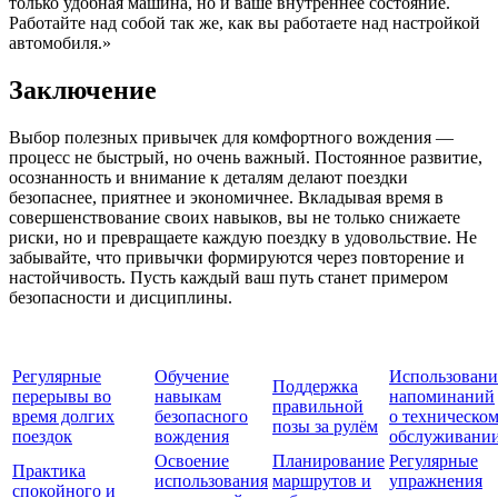
только удобная машина, но и ваше внутреннее состояние.
Работайте над собой так же, как вы работаете над настройкой
автомобиля.»
Заключение
Выбор полезных привычек для комфортного вождения —
процесс не быстрый, но очень важный. Постоянное развитие,
осознанность и внимание к деталям делают поездки
безопаснее, приятнее и экономичнее. Вкладывая время в
совершенствование своих навыков, вы не только снижаете
риски, но и превращаете каждую поездку в удовольствие. Не
забывайте, что привычки формируются через повторение и
настойчивость. Пусть каждый ваш путь станет примером
безопасности и дисциплины.
Регулярные
Обучение
Использовани
Поддержка
перерывы во
навыкам
напоминаний
правильной
время долгих
безопасного
о техническо
позы за рулём
поездок
вождения
обслуживани
Освоение
Планирование
Регулярные
Практика
использования
маршрутов и
упражнения
спокойного и