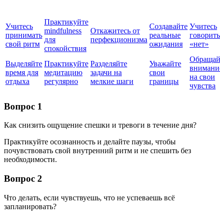
Практикуйте
Учитесь
Создавайте
Учитесь
mindfulness
Откажитесь от
принимать
реальные
говорить
для
перфекционизма
свой ритм
ожидания
«нет»
спокойствия
Обращай
Выделяйте
Практикуйте
Разделяйте
Уважайте
внимани
время для
медитацию
задачи на
свои
на свои
отдыха
регулярно
мелкие шаги
границы
чувства
Вопрос 1
Как снизить ощущение спешки и тревоги в течение дня?
Практикуйте осознанность и делайте паузы, чтобы
почувствовать свой внутренний ритм и не спешить без
необходимости.
Вопрос 2
Что делать, если чувствуешь, что не успеваешь всё
запланировать?