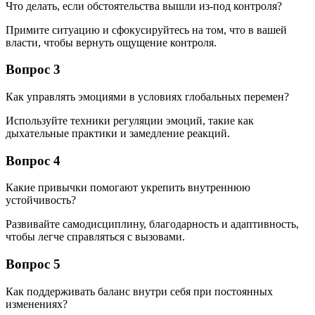
Что делать, если обстоятельства вышли из-под контроля?
Примите ситуацию и сфокусируйтесь на том, что в вашей
власти, чтобы вернуть ощущение контроля.
Вопрос 3
Как управлять эмоциями в условиях глобальных перемен?
Используйте техники регуляции эмоций, такие как
дыхательные практики и замедление реакций.
Вопрос 4
Какие привычки помогают укрепить внутреннюю
устойчивость?
Развивайте самодисциплину, благодарность и адаптивность,
чтобы легче справляться с вызовами.
Вопрос 5
Как поддерживать баланс внутри себя при постоянных
изменениях?