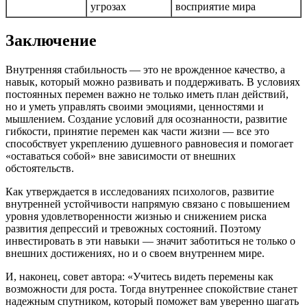
угрозах
восприятие мира
Заключение
Внутренняя стабильность — это не врожденное качество, а
навык, который можно развивать и поддерживать. В условиях
постоянных перемен важно не только иметь план действий,
но и уметь управлять своими эмоциями, ценностями и
мышлением. Создание условий для осознанности, развитие
гибкости, принятие перемен как части жизни — все это
способствует укреплению душевного равновесия и помогает
«оставаться собой» вне зависимости от внешних
обстоятельств.
Как утверждается в исследованиях психологов, развитие
внутренней устойчивости напрямую связано с повышением
уровня удовлетворенности жизнью и снижением риска
развития депрессий и тревожных состояний. Поэтому
инвестировать в эти навыки — значит заботиться не только о
внешних достижениях, но и о своем внутреннем мире.
И, наконец, совет автора: «Учитесь видеть перемены как
возможности для роста. Тогда внутреннее спокойствие станет
надежным спутником, который поможет вам уверенно шагать