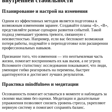
внутренней стабильности
Планирование и настрой на изменения
Одним из эффективных методов является подготовка к
возможным изменениям заранее. Создавайте планы «Б», «В»,
представляйте разные сценарии развития событий. Такой
подход уменьшает уровень тревоги, связанную с
неизвестностью. Например, если вас беспокоит возможная
потеря работы, подумайте о переподготовке или расширении
профессиональных навыков.
Признание того, что изменения — это неотъемлемая часть
жизни, помогает воспринимать их как вызов, а не угрозу.
Вспомните статистику: исследования показывают, что люди,
умеющие гибко реагировать на перемены, быстрее
адаптируются и достигают лучших результатов.
Практика mindfulness и медитации
Осознанность помогает оставаться в моменте и наблюдать за
своими мыслями без оценки. Медитации и дыхательные
упражнения позволяют снизить уровень стресса, укрепляют
нервную систему и помогают сохранять баланс.