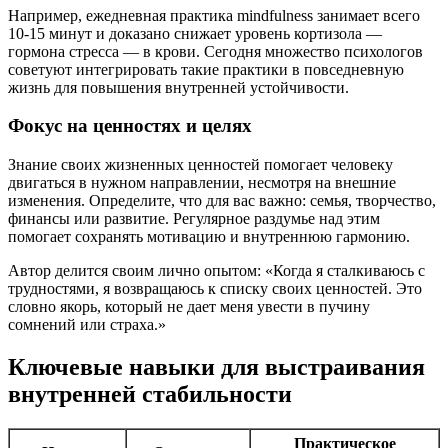
Например, ежедневная практика mindfulness занимает всего
10-15 минут и доказано снижает уровень кортизола —
гормона стресса — в крови. Сегодня множество психологов
советуют интегрировать такие практики в повседневную
жизнь для повышения внутренней устойчивости.
Фокус на ценностях и целях
Знание своих жизненных ценностей помогает человеку
двигаться в нужном направлении, несмотря на внешние
изменения. Определите, что для вас важно: семья, творчество,
финансы или развитие. Регулярное раздумье над этим
помогает сохранять мотивацию и внутреннюю гармонию.
Автор делится своим лично опытом: «Когда я сталкиваюсь с
трудностями, я возвращаюсь к списку своих ценностей. Это
словно якорь, который не дает меня увести в пучину
сомнений или страха.»
Ключевые навыки для выстраивания
внутренней стабильности
Практическое