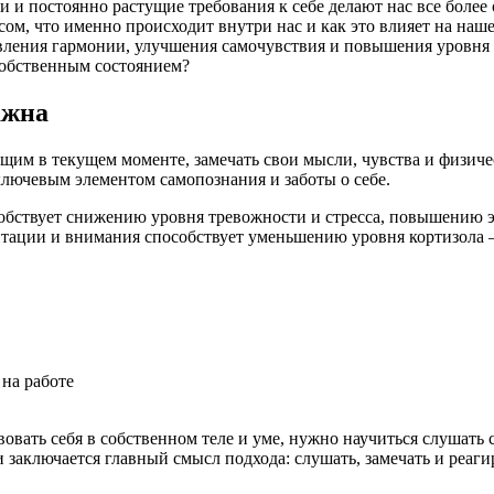
 и постоянно растущие требования к себе делают нас все более
сом, что именно происходит внутри нас и как это влияет на наш
ения гармонии, улучшения самочувствия и повышения уровня жи
 собственным состоянием?
ажна
им в текущем моменте, замечать свои мысли, чувства и физиче
ключевым элементом самопознания и заботы о себе.
собствует снижению уровня тревожности и стресса, повышению
итации и внимания способствует уменьшению уровня кортизола —
на работе
вать себя в собственном теле и уме, нужно научиться слушать се
 заключается главный смысл подхода: слушать, замечать и реаги