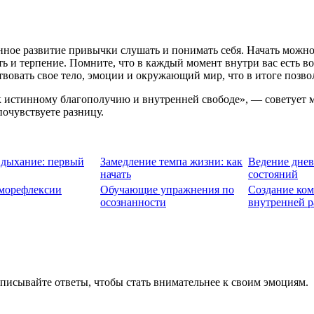
нное развитие привычки слушать и понимать себя. Начать можно
ь и терпение. Помните, что в каждый момент внутри вас есть 
твовать свое тело, эмоции и окружающий мир, что в итоге позв
к истинному благополучию и внутренней свободе», — советует м
почувствуете разницу.
 дыхание: первый
Замедление темпа жизни: как
Ведение днев
начать
состояний
аморефлексии
Обучающие упражнения по
Создание ком
осознанности
внутренней 
записывайте ответы, чтобы стать внимательнее к своим эмоциям.