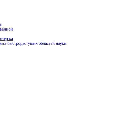
и
 ванной
отпуска
амых быстрорастущих областей науки