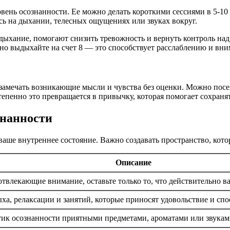
ень осознанности. Ее можно делать короткими сессиями в 5-10
сь на дыхании, телесных ощущениях или звуках вокруг.
дыхание, помогают снизить тревожность и вернуть контроль на
ленно выдыхайте на счет 8 — это способствует расслаблению и 
замечать возникающие мысли и чувства без оценки. Можно посе
тепенно это превращается в привычку, которая помогает сохраня
знанности
 ваше внутреннее состояние. Важно создавать пространство, кот
Описание
твлекающие внимание, оставьте только то, что действительно в
ха, релаксации и занятий, которые приносят удовольствие и сп
ктик осознанности приятными предметами, ароматами или звукам