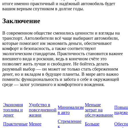
итоге именно практичный и надёжный автомобиль будет
вашим верным спутником в долгие годы.
Заключение
В современном обществе сменились ценности и взгляды на
транспорт. Автолюбители всё чаще выбирают автомобили,
которые помогают им экономить деньги, обеспечивают
комфорт и безопасность, а также соответствуют
экологическим стандартам. Практичность становится важнее
внешнего вида и роскоши, ведь в конечном счёте это
позволяет жить лучше и свободнее. Не бойтесь делать
разумный выбор — он может не только стать сбережением
денег, но и вкладом в будущее планеты. В мире авто важно
помнить: функциональность и забота о себе и окружающей
среде — залог успешного и комфортного вождения.
Экономия
Удобство в
Меньше
Минимализм
Повыш
топлива и
повседневной
затрат на
в авто
надежн
денег
жизни
обслуживание
Стремление
Практичные
Менее
Больше
Обесп
к