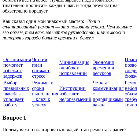
тщательно прописать каждый шаг, и тогда результат вас
обязательно порадует.
Как сказал один мой знакомый мастер:
«Точно
спланированный ремонт — это половина успеха. Чем меньше
его объем, тем важнее четкое руководство, иначе можно
потерять гораздо больше времени и денег.»
Организация
Четкий
План
Минимизация
Экономия
помогает
план
позво
ошибок и
времени и
избежать
снижает
следи
исправлений
ресурсов
задержек
стресс
бюдж
Выбор
Режимы и
Четкая
Ремон
правильных
сроки
Инструкции
коммуникация
небо
materials
выполнения
избегают
с
объем
упрощает
– ключ к
недоразумений
подрядчиками
требу
работу
успеху
важна
точно
Вопрос 1
Почему важно планировать каждый этап ремонта заранее?