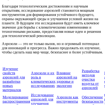
Благодаря технологическим достижениям и научным
открытиям, исследование аэрозолей становится мощным
инструментом для формирования устойчивого будущего,
охраны окружающей среды и улучшения условий жизни на
планете. В будущем эти исследования будут иметь ключевое
значение для борьбы с климатическими изменениями и
техногенными рисками, предоставляя новые идеи и решения
для технологической революции.
Аэрозоли — это не только вызов, но и огромный потенциал
для инноваций и прогресса. Важно продолжать их изучение,
чтобы сделать наш мир чище, безопаснее и более устойчивым.
Изучение
Разработка
свойств
Аэрозоли и их
Влияние
методов
аэрозолей для
роль в
аэрозолей на
очистки
разработки
климатических
здоровье и
воздуха от
новых
исследованиях
экологию
аэрозолей
материалов
Исследование
Моделирование
Аэрозоли как
Обеспечение
аэрозолей для
распространения
инструменты
безопасности
улучшения