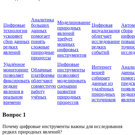
Аналитика
Моделирование
Цифровые
больших
Цифровая
Автом
природных
технологии
данных
визуализация
сбора
явлений
ускоряют
помогает
облегчает
инфор
требует
сбор данных
понять
исследование
повыш
мощных
редких
сложные
редких
точнос
цифровых
явлений
природные
событий
иссле
инструментов
процессы
Удалённое
Цифровые
Интернет
Анали
мониторинг
Облачные
инструменты
вещей
данны
позволяет
платформы
позволяют
собирает
помог
фиксировать
облегчают
моделировать
данные из
предск
редкие
совместную
сценарии
удалённых
появл
явления в
работу
развития
природных
редки
реальном
учёных
природных
источников
явлен
времени
процессов
Вопрос 1
Почему цифровые инструменты важны для исследования
редких природных явлений?