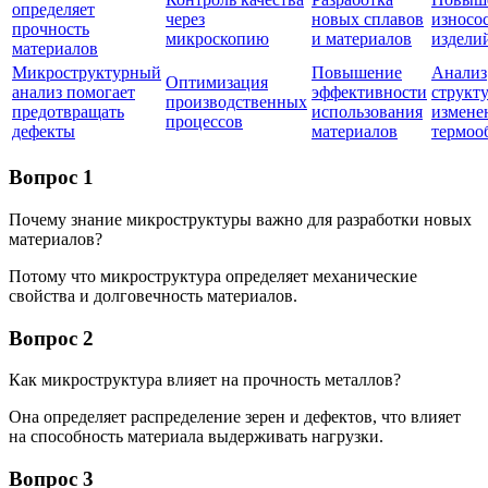
определяет
через
новых сплавов
износо
прочность
микроскопию
и материалов
издели
материалов
Микроструктурный
Повышение
Анализ
Оптимизация
анализ помогает
эффективности
структ
производственных
предотвращать
использования
измене
процессов
дефекты
материалов
термоо
Вопрос 1
Почему знание микроструктуры важно для разработки новых
материалов?
Потому что микроструктура определяет механические
свойства и долговечность материалов.
Вопрос 2
Как микроструктура влияет на прочность металлов?
Она определяет распределение зерен и дефектов, что влияет
на способность материала выдерживать нагрузки.
Вопрос 3