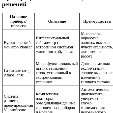
решений
Название
прибора/
Описание
Преимущества
проекта
Мгновенная
Интеллектуальный
обработка
Вулканический
сейсмометр с
данных, высокая
монитор Pioneer
встроенной системой
чувствительность,
машинного обучения.
автономная
работа.
Многофункциональный
Долговременная
датчик выявления
эксплуатация,
Газоанализатор
газов, устойчивый к
точное выявление
AtmosSense
экстремальным
изменений
условиям.
газового состава.
Автоматическая
Комплексная
диагностика,
Система
платформа,
уведомление
раннего
объединяющая данные
служб,
предупреждения
с различных приборов
минимизация
VulcanSecure
и моделей.
человеческого