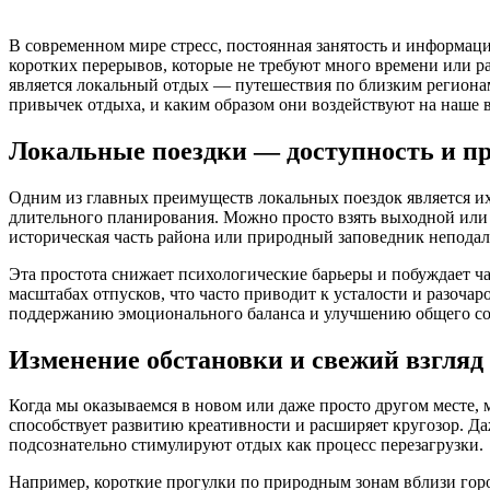
В современном мире стресс, постоянная занятость и информаци
коротких перерывов, которые не требуют много времени или 
является локальный отдых — путешествия по близким регионам
привычек отдыха, и каким образом они воздействуют на наше 
Локальные поездки — доступность и пр
Одним из главных преимуществ локальных поездок является их
длительного планирования. Можно просто взять выходной или да
историческая часть района или природный заповедник неподал
Эта простота снижает психологические барьеры и побуждает ч
масштабах отпусков, что часто приводит к усталости и разоч
поддержанию эмоционального баланса и улучшению общего сос
Изменение обстановки и свежий взгляд
Когда мы оказываемся в новом или даже просто другом месте, 
способствует развитию креативности и расширяет кругозор. Д
подсознательно стимулируют отдых как процесс перезагрузки.
Например, короткие прогулки по природным зонам вблизи горо