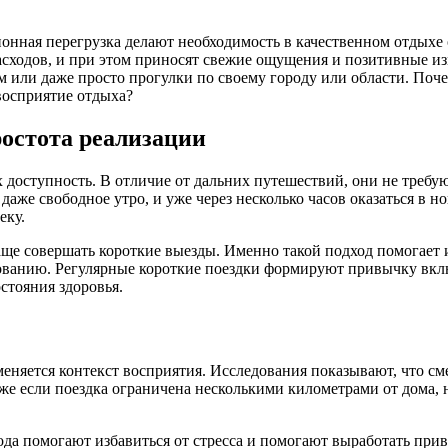
онная перегрузка делают необходимость в качественном отдыхе 
расходов, и при этом приносят свежие ощущения и позитивные 
 или даже просто прогулки по своему городу или области. Поч
восприятие отдыха?
остота реализации
 доступность. В отличие от дальних путешествий, они не требу
же свободное утро, и уже через несколько часов оказаться в ново
еку.
аще совершать короткие выезды. Именно такой подход помогает 
арованию. Регулярные короткие поездки формируют привычку вкл
тояния здоровья.
меняется контекст восприятия. Исследования показывают, что с
аже если поездка ограничена несколькими километрами от дома,
да помогают избавиться от стресса и помогают выработать прив