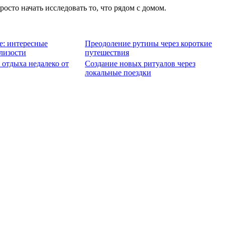
сто начать исследовать то, что рядом с домом.
е: интересные
Преодоление рутины через короткие
лизости
путешествия
отдыха недалеко от
Создание новых ритуалов через
локальные поездки