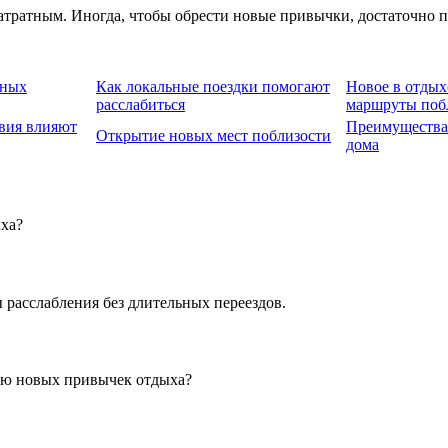
ратным. Иногда, чтобы обрести новые привычки, достаточно про
вных
Как локальные поездки помогают
Новое в отдых
расслабиться
маршруты поб
вия влияют
Преимущества 
Открытие новых мест поблизости
дома
ха?
расслабления без длительных переездов.
ию новых привычек отдыха?