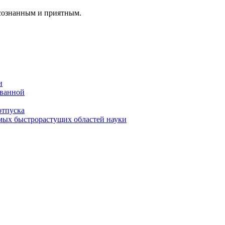
осознанным и приятным.
и
 ванной
отпуска
амых быстрорастущих областей науки