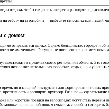
шрутам.
 виды отдыха, чтобы сохранять интерес и расширять представлен
и на работу на автомобиле — выберите велосипед или пеший ма
м с домом
ходимо отправляться далеко. Однако большинство городов и об
аются незамеченными. Регулярные посещения таких мест помогаю
утешествовать в пределах своего региона или области. Это гов
ествия позволяют не только разнообразить отдых, но и укрепить
ти время, но и мощный инструмент для формирования новых при
ать креативность и расширять кругозор. Главное — сделать таки
арке или короткие поездки на велосипедах могут стать первым
 обстановке, наполненной новым смыслом, способны сотворить 