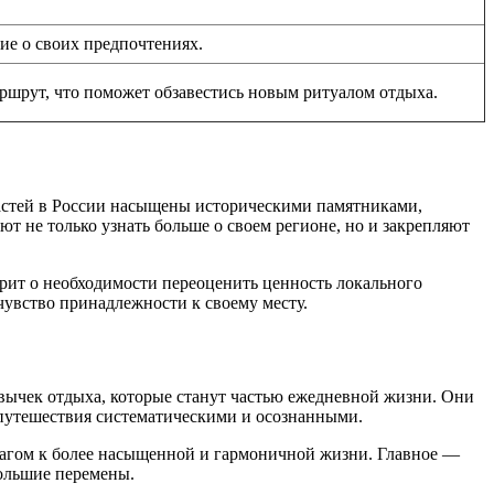
ие о своих предпочтениях.
ршрут, что поможет обзавестись новым ритуалом отдыха.
ластей в России насыщены историческими памятниками,
т не только узнать больше о своем регионе, но и закрепляют
орит о необходимости переоценить ценность локального
 чувство принадлежности к своему месту.
вычек отдыха, которые станут частью ежедневной жизни. Они
е путешествия систематическими и осознанными.
 шагом к более насыщенной и гармоничной жизни. Главное —
большие перемены.