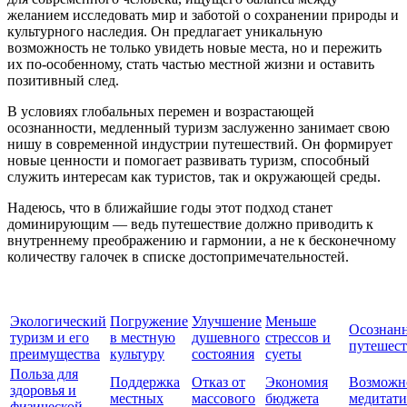
желанием исследовать мир и заботой о сохранении природы и
культурного наследия. Он предлагает уникальную
возможность не только увидеть новые места, но и пережить
их по-особенному, стать частью местной жизни и оставить
позитивный след.
В условиях глобальных перемен и возрастающей
осознанности, медленный туризм заслуженно занимает свою
нишу в современной индустрии путешествий. Он формирует
новые ценности и помогает развивать туризм, способный
служить интересам как туристов, так и окружающей среды.
Надеюсь, что в ближайшие годы этот подход станет
доминирующим — ведь путешествие должно приводить к
внутреннему преображению и гармонии, а не к бесконечному
количеству галочек в списке достопримечательностей.
Экологический
Погружение
Улучшение
Меньше
Осознан
туризм и его
в местную
душевного
стрессов и
путешест
преимущества
культуру
состояния
суеты
Польза для
Поддержка
Отказ от
Экономия
Возможн
здоровья и
местных
массового
бюджета
медитат
физической