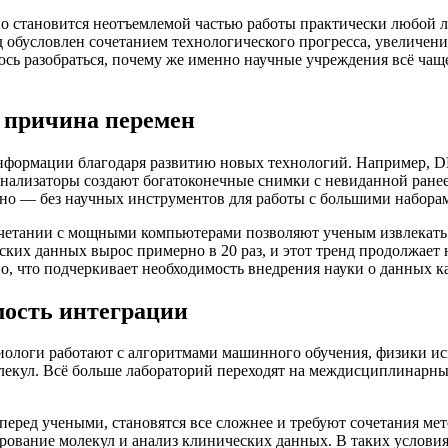
ьно становится неотъемлемой частью работы практически любой
д обусловлен сочетанием технологического прогресса, увеличен
раюсь разобраться, почему же именно научные учреждения всё ча
 причина перемен
нформации благодаря развитию новых технологий. Например, D
анализаторы создают богатоконечные снимки с невиданной ране
енно — без научных инструментов для работы с большими набор
четании с мощными компьютерами позволяют ученым извлекать 
ских данных вырос примерно в 20 раз, и этот тренд продолжает
о, что подчеркивает необходимость внедрения науки о данных к
мость интеграции
Биологи работают с алгоритмами машинного обучения, физики и
екул. Всё больше лабораторий переходят на междисциплинарные 
ие перед учеными, становятся все сложнее и требуют сочетания 
рование молекул и анализ клинических данных. В таких условия