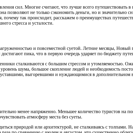
ления сил. Многие считают, что лучше всего путешествовать в 
она позволяют не только сэкономить деньги, но и значительно с
, почему так происходит, расскажем о преимуществах путешеств
него стресса и усталости.
агруженностью и повсеместной суетой. Летние месяцы, Новый го
 достигают пика, что в первую очередь ударяет по бюджету пут
енники сталкиваются с большим стрессом и утомляемостью. Ожид
уровень шума, большое скопление людей и необходимость пост
я уставшими, выгоревшими и нуждающимися в дополнительном в
ачительно менее напряженно. Меньшее количество туристов на п
чувствовать атмосферу места без суеты.
адиться природой или архитектурой, не сталкиваясь с толпами. 
раза по сравнению с июлем и августом, что существенно облегч