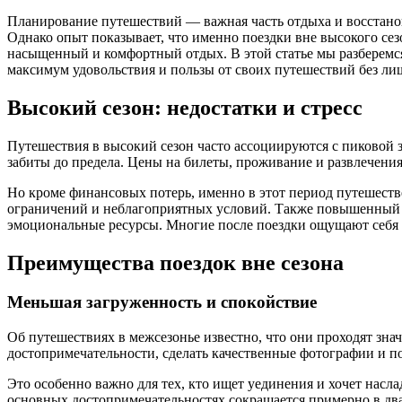
Планирование путешествий — важная часть отдыха и восстанов
Однако опыт показывает, что именно поездки вне высокого сез
насыщенный и комфортный отдых. В этой статье мы разберемся
максимум удовольствия и пользы от своих путешествий без лиш
Высокий сезон: недостатки и стресс
Путешествия в высокий сезон часто ассоциируются с пиковой з
забиты до предела. Цены на билеты, проживание и развлечения
Но кроме финансовых потерь, именно в этот период путешеств
ограничений и неблагоприятных условий. Также повышенный 
эмоциональные ресурсы. Многие после поездки ощущают себ
Преимущества поездок вне сезона
Меньшая загруженность и спокойствие
Об путешествиях в межсезонье известно, что они проходят зн
достопримечательности, сделать качественные фотографии и по
Это особенно важно для тех, кто ищет уединения и хочет насл
основных достопримечательностях сокращается примерно в два 