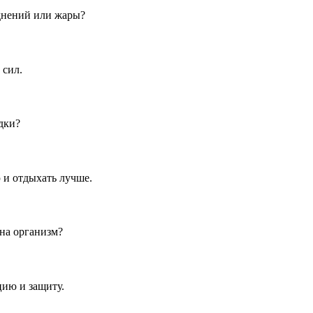
днений или жары?
 сил.
дки?
 и отдыхать лучше.
на организм?
цию и защиту.