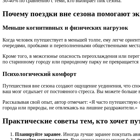
30-40% по сравнению с теми, кто выбирает пик сезона.
Почему поездки вне сезона помогают э
Меньше когнитивных и физических нагрузок
Когда человек путешествует в меньшей толпе, ему легче ориен
очередями, пробками и переполненными общественными местами
Кроме того, в межсезонье опасность переохлаждения или перег
по старинному городу или природному парку не превращается 
Психологический комфорт
Путешествия вне сезона создают ощущение уединения, что спос
ваш мозг отдыхает от постоянного стресса. Вы можете больше 
Рассказывая свой опыт, автор отмечает: «Я часто путешествую
города или природы, не отвлекаясь на лишние раздражители.»
Практические советы тем, кто хочет пу
Планируйте заранее
. Иногда лучше заранее покупать а
Изучайте метеоусловия
. Вне сезона погода может быть