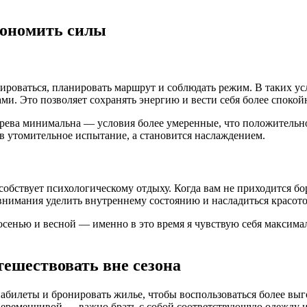
кономить силы
тироваться, планировать маршрут и соблюдать режим. В таких ус
. Это позволяет сохранять энергию и вести себя более спокойн
рева минимальна — условия более умеренные, что положительно 
в утомительное испытание, а становится наслаждением.
обствует психологическому отдыху. Когда вам не приходится бор
внимания уделить внутреннему состоянию и насладиться красото
 осенью и весной — именно в это время я чувствую себя максим
тешествовать вне сезона
виабилеты и бронировать жилье, чтобы воспользоваться более в
 переменчивой — важно брать с собой соответствующую одежду и