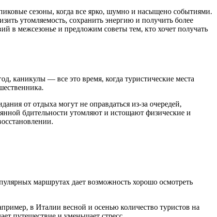
пиковые сезоны, когда все ярко, шумно и насыщено событиями.
низить утомляемость, сохранить энергию и получить более
ий в межсезонье и предложим советы тем, кто хочет получать
д, каникулы — все это время, когда туристические места
ешественника.
ания от отдыха могут не оправдаться из-за очередей,
оянной бдительности утомляют и истощают физические и
осстановлении.
опулярных маршрутах дает возможность хорошо осмотреть
Например, в Италии весной и осенью количество туристов на
ает путешествие и уменьшает стресс.