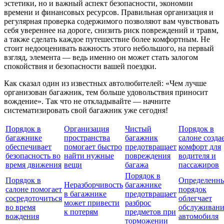
эстетики, но и важный аспект безопасности, экономии
времени и финансовых ресурсов. Правильная организация и
регулярная проверка содержимого позволяют вам чувствовать
себя увереннее на дороге, снизить риск повреждений и травм,
а также сделать каждое путешествие более комфортным. Не
стоит недооценивать важность этого небольшого, на первый
взгляд, элемента — ведь именно он может стать залогом
спокойствия и безопасности вашей поездки.
Как сказал один из известных автолюбителей: «Чем лучше
организован багажник, тем больше удовольствия приносит
вождение». Так что не откладывайте — начните
систематизировать свой багажник уже сегодня!
Порядок в
Организация
Чистый
Порядок в
багажнике
пространства
багажник
салоне созда
обеспечивает
помогает быстро
предотвращает
комфорт для
безопасность во
найти нужные
повреждения
водителя и
время движения
вещи
багажа
пассажиров
Порядок в
Порядок в
Определенн
Неразборчивость
багажнике
салоне помогает
порядок
в багажнике
предотвращает
сосредоточиться
облегчает
может привести
разброс
во время
обслуживани
к потерям
предметов при
вождения
автомобиля
торможении