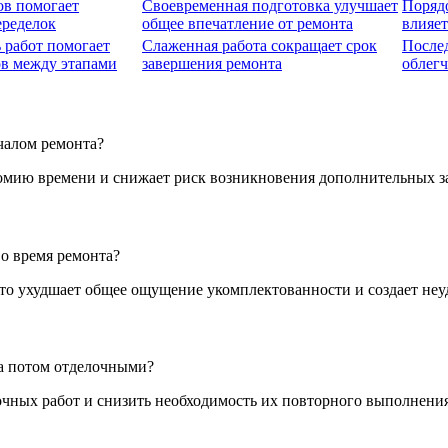
ов помогает
Своевременная подготовка улучшает
Поряд
еределок
общее впечатление от ремонта
влияет
 работ помогает
Слаженная работа сокращает срок
После
ов между этапами
завершения ремонта
облегч
чалом ремонта?
омию времени и снижает риск возникновения дополнительных за
о время ремонта?
что ухудшает общее ощущение укомплектованности и создает неу
 а потом отделочными?
чных работ и снизить необходимость их повторного выполнения