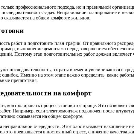
 только профессионального подхода, но и правильной организа
 последовательность задач. Неправильное планирование и несв
вно сказывается на общем комфорте жильцов.
готовки
ость работ и подготовить план-график. От правильного распреде
апример, выполнение демонтажа перед завершением обеспечения
ний. Поэтому этап подготовительных работ должен включает че
ируют последовательность, затраты времени увеличиваются в с
 ошибок. Именно на этом этапе важно определить, какие работы
льные препятствия.
ледовательности на комфорт
сти, контролировать процесс становится проще. Это позволяет с
бот. Например, если электромонтаж подключен после штукатурн
гативно сказывается на общем комфорте.
а неправильной очередности. Этот хаос вызывает накопление неу
цов это превращается в постоянный стресс, снижение качества 