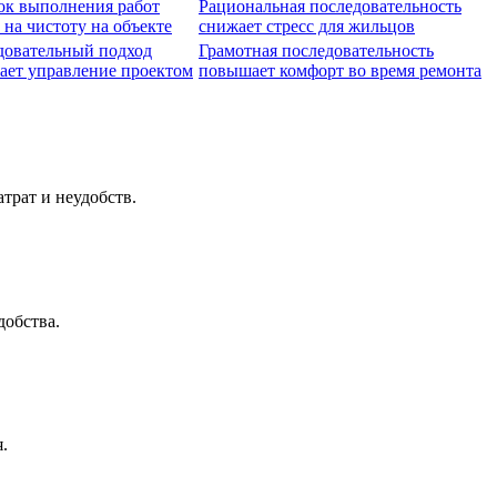
ок выполнения работ
Рациональная последовательность
 на чистоту на объекте
снижает стресс для жильцов
довательный подход
Грамотная последовательность
ает управление проектом
повышает комфорт во время ремонта
трат и неудобств.
добства.
.