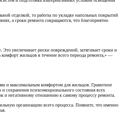
росистем и подготовка альтернативных условий освещения
льной отделкой, то работы по укладке напольных покрытий
виях, а сроки ремонта сокращаются, что благоприятно
 Это увеличивает риски повреждений, затягивает сроки и
ь комфорт жильцов в течение всего периода ремонта,» —
ами и максимальным комфортом для жильцов. Грамотное
о и сохранения психоэмоционального состояния всех
лок и негативному отношению к самому процессу ремонта.
вильную организацию всего процесса. Помните, что именно
ья.