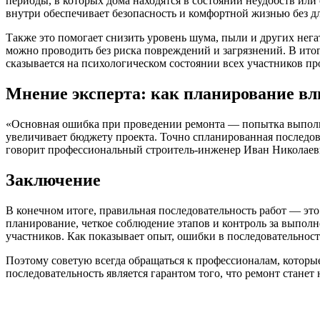
периоды, в которых дома находятся в состоянии неудобств ил
внутри обеспечивает безопасность и комфортной жизнью без д
Также это помогает снизить уровень шума, пыли и других нег
можно проводить без риска повреждений и загрязнений. В ито
сказывается на психологическом состоянии всех участников пр
Мнение эксперта: как планирование вл
«Основная ошибка при проведении ремонта — попытка выполни
увеличивает бюджету проекта. Точно спланированная последова
говорит профессиональный строитель-инженер Иван Николаев
Заключение
В конечном итоге, правильная последовательность работ — э
планирование, четкое соблюдение этапов и контроль за выпол
участников. Как показывает опыт, ошибки в последовательнос
Поэтому советую всегда обращаться к профессионалам, которы
последовательность является гарантом того, что ремонт станет