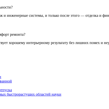
ьности?
аж и инженерные системы, и только после этого — отделка и фи
мфорт ремонта?
твует хорошему интерьерному результату без лишних помех и неу
и
 ванной
отпуска
амых быстрорастущих областей науки