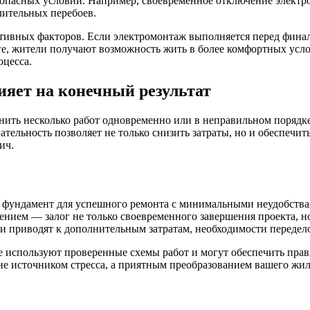
и опасных условий. Например, своевременное отключение элект
лительных перебоев.
ативных факторов. Если электромонтаж выполняется перед фина
ге, жители получают возможность жить в более комфортных усло
оцесса.
ияет на конечный результат
ть несколько работ одновременно или в неправильном порядке.
тельность позволяет не только снизить затраты, но и обеспечит
ич.
то фундамент для успешного ремонта с минимальными неудобств
нением — залог не только своевременного завершения проекта, н
ти приводят к дополнительным затратам, необходимости переде
е используют проверенные схемы работ и могут обеспечить пра
 не источником стресса, а приятным преобразованием вашего жил