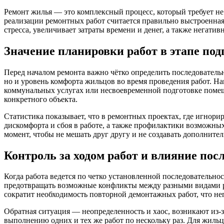
Ремонт жилья — это комплексный процесс, который требует не
реализации ремонтных работ считается правильно выстроенная
стресса, увеличивает затраты времени и денег, а также негати
Значение планировки работ в этапе под
Перед началом ремонта важно чётко определить последовательн
но и уровень комфорта жильцов во время проведения работ. Н
коммунальных услугах или несвоевременной подготовке помеще
конкретного объекта.
Статистика показывает, что в ремонтных проектах, где игнор
дискомфорта и сбоя в работе, а также профилактики возможных
момент, чтобы не мешать друг другу и не создавать дополните
Контроль за ходом работ и влияние пос
Когда работа ведется по четко установленной последовательно
предотвращать возможные конфликты между разными видами ра
сократит необходимость повторной демонтажных работ, что не
Обратная ситуация — неопределенность и хаос, возникают из-з
выполнению одних и тех же работ по нескольку раз. Для жиль