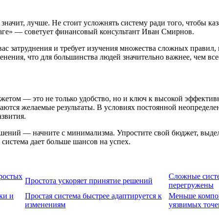
начит, лучше. Не стоит усложнять систему ради того, чтобы ка
маге» — советует финансовый консультант Иван Смирнов.
с затруднения и требует изучения множества сложных правил, в
менения, что для большинства людей значительно важнее, чем в
жетом — это не только удобство, но и ключ к высокой эффективн
гаются желаемые результаты. В условиях постоянной неопределе
азвития.
ений — начните с минимализма. Упростите свой бюджет, выдели
 система дает больше шансов на успех.
ростых
Сложные сист
Простота ускоряет принятие решений
перегружены
ки и
Простая система быстрее адаптируется к
Меньше компо
изменениям
уязвимых точе