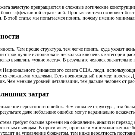
ета зачастую превращаются в сложные логические конструкции 
о более эффективной стратегией. Простая система позволяет бы
 В этой статье мы попытаемся понять, почему именно минимализ
чности
ность. Чем проще структура, тем легче понять, куда уходят ден
 строк лучше использовать несколько ключевых категорий расхо
 легко выявлять «узкие места». В результате человек значительн
ия Национального финансового совета США, люди, использующи
 превосходный пример: простая جدولка расходов в виде таблицы с тремя-четырьмя категориями
их. Чем меньше уровней детализации, тем дальше человек от ра
лишних затрат
снижение вероятности ошибок. Чем сложнее структура, тем бол
результате даже небольшие ошибки могут кардинально искажать
тема требует больше времени на обновление, анализ и перевод 
орректным выводам. В противовес, простые и минималистичные 
 уходит на управление бюджетом, тем ниже вероятность постоян