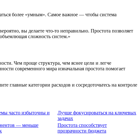
заться более «умным». Самое важное — чтобы система
ероятно, вы делаете что-то неправильно. Простота позволяет
сеобъемлющая сложность систем.»
ости. Чем проще структура, чем яснее цели и легче
нности современного мира изначальная простота помогает
те главные категории расходов и сосредоточьтесь на контроле
емы часто избыточны и
Лучше фокусироваться на ключевых
задачах
нентов — меньше
Простота способствует
к
прозрачности бюджета