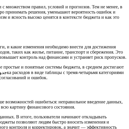
с множеством правил, условий и прогнозов. Тем не менее, в
стро принимать решения, уменьшают вероятность ошибок и
м и ясность высоко ценятся в контексте бюджета и как это
ьги, и какие изменения необходимо внести для достижения
дов, таких как жилье, питание, транспорт и сбережения. Это
о повышает контроль над финансами и устраняет риск пропусков.
е простые и понятные системы бюджета, в среднем достигают
ссогласований и ошибок.
ьше возможностей ошибиться: неправильное введение данных,
 всю картину финансового состояния.
данных. В итоге, пользователи начинают откладывать
бюджеты позволяют людям быстро вносить изменения и
ного контроля и корректировок, а значит — эффективность