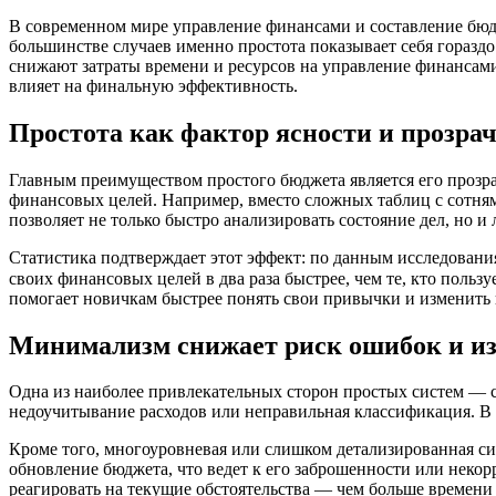
В современном мире управление финансами и составление бюдж
большинстве случаев именно простота показывает себя горазд
снижают затраты времени и ресурсов на управление финансами.
влияет на финальную эффективность.
Простота как фактор ясности и прозра
Главным преимуществом простого бюджета является его прозрач
финансовых целей. Например, вместо сложных таблиц с сотнями
позволяет не только быстро анализировать состояние дел, но и
Статистика подтверждает этот эффект: по данным исследован
своих финансовых целей в два раза быстрее, чем те, кто пользуется сложными моделями. Есть
помогает новичкам быстрее понять свои привычки и изменить 
Минимализм снижает риск ошибок и из
Одна из наиболее привлекательных сторон простых систем — 
недоучитывание расходов или неправильная классификация. В 
Кроме того, многоуровневая или слишком детализированная сис
обновление бюджета, что ведет к его заброшенности или нек
реагировать на текущие обстоятельства — чем больше времени