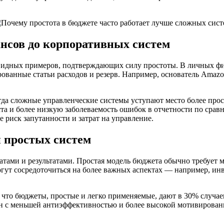
нсов до корпоративных систем
чевидных примеров, подтверждающих силу простоты. В личных 
ванные статьи расходов и резерв. Например, основатель Amazon
гда сложные управленческие системы уступают место более про
а и более низкую заболеваемость ошибок в отчетности по срав
ше риск запутанности и затрат на управление.
 простых систем
атами и результатами. Простая модель бюджета обычно требует
могут сосредоточиться на более важных аспектах — например, ин
 что бюджеты, простые и легко применяемые, дают в 30% случа
язан с меньшей антиэффективностью и более высокой мотивиров