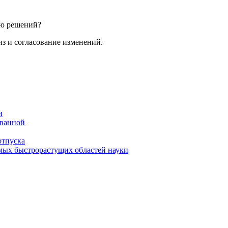
ию решений?
из и согласование изменений.
и
 ванной
отпуска
амых быстрорастущих областей науки