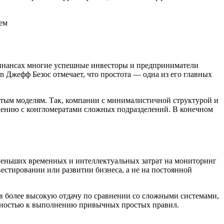
финансах многие успешные инвесторы и предприниматели
 Джефф Безос отмечает, что простота — одна из его главных
стым моделям. Так, компании с минималистичной структурой и
нению с конгломератами сложных подразделений. В конечном
 меньших временных и интеллектуальных затрат на мониторинг
вестировании или развитии бизнеса, а не на постоянной
ев более высокую отдачу по сравнении со сложными системами,
анностью к выполнению привычных простых правил.